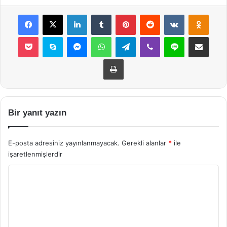
Facebook
X
LinkedIn
Tumblr
Pinterest
Reddit
VKontakte
Odnok
Pocket
Skype
Messenger
WhatsApp
Telegram
Viber
Line
E-Posta ile payla
Yazdır
Bir yanıt yazın
E-posta adresiniz yayınlanmayacak.
Gerekli alanlar
*
ile
işaretlenmişlerdir
Y
o
r
u