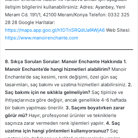
iletişim bilgilerini kullanabilirsiniz: Adres: Ayanbey, Yeni
Meram Cd. 191/1, 42100 Meram/Konya Telefon: 0332 325
28 28 Google Haritalar:
https://maps.app.goo.gl/h1DTnSRQdUafAWjA6
Web Sitesi:
https://www.manoirenchante.com
8. Sıkça Sorulan Sorular: Manoir Enchante Hakkında
1.
Manoir Enchante’de hangi hizmetleri alabilirim?
Manoir
Enchante’de saç kesimi, renk değişimi, özel gün saç
tasarımları, saç bakımı ve uzatma hizmetleri alabilirsiniz.
2.
Saç bakımı için ne sıklıkla gelmeliyim?
Saç tipinize ve
ihtiyaçlarınıza göre değişir, ancak genellikle 4-6 haftada
bir bakım yapılması önerilir.
3. Saçımı boyatırken zarar
görür mü?
Hayır, profesyonel ürünler ve tekniklerle
saçınıza zarar vermeden renk işlemleri yapılır.
4. Saç
uzatma için hangi yöntemleri kullanıyorsunuz?
Saç