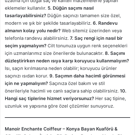
uzatma için doğal saç ve kaliteli malzemelerle yapılan
eklemeler kullanılır.
5. Düğün saçımı nasıl
tasarlayabilirsiniz?
Düğün saçınızı tamamen size özel,
modern ve şık bir şekilde tasarlayabiliriz.
6. Randevu
almanın kolay yolu nedir?
Web sitemiz üzerinden veya
telefonla randevu alabilirsiniz.
7. Saç rengi için nasıl bir
seçim yapmalıyım?
Cilt tonunuza uygun renk seçenekleri
için uzmanlarımız size önerilerde bulunacaktır.
8. Saçımı
düzleştirirken neden ısıya karşı koruyucu kullanmalıyım?
Isı, saçın kırılmasına neden olabilir; koruyucu ürünler
saçınızı ısıdan korur.
9. Saçımın daha hacimli görünmesi
için ne yapmalıyım?
Saçınıza özel bakım ve stil
önerileriyle hacimli ve canlı saçlara sahip olabilirsiniz.
10.
Hangi saç tiplerine hizmet veriyorsunuz?
Her saç tipine,
uzunluk ve yapısına göre özel çözümler sunuyoruz.
Manoir Enchante Coiffeur – Konya Bayan Kuaförü &