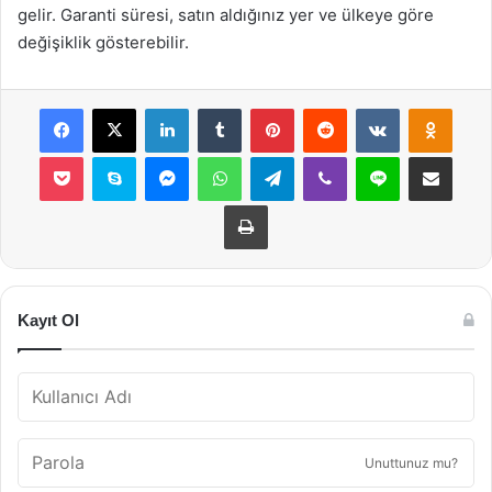
gelir. Garanti süresi, satın aldığınız yer ve ülkeye göre
değişiklik gösterebilir.
Facebook
X
LinkedIn
Tumblr
Pinterest
Reddit
VKontakte
Odnok
Pocket
Skype
Messenger
WhatsApp
Telegram
Viber
Line
E-Posta ile payla
Yazdır
Kayıt Ol
Unuttunuz mu?