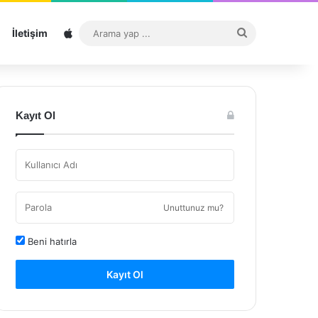
Sitemap
Arama
İletişim
yap
...
Kayıt Ol
Unuttunuz mu?
Beni hatırla
Kayıt Ol