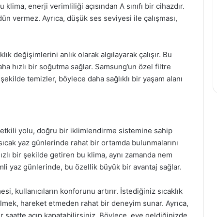
klima, enerji verimliliği açısından A sınıfı bir cihazdır.
ün vermez. Ayrıca, düşük ses seviyesi ile çalışması,
lık değişimlerini anlık olarak algılayarak çalışır. Bu
ha hızlı bir soğutma sağlar. Samsung’un özel filtre
ir şekilde temizler, böylece daha sağlıklı bir yaşam alanı
etkili yolu, doğru bir iklimlendirme sistemine sahip
 sıcak yaz günlerinde rahat bir ortamda bulunmalarını
hızlı bir şekilde getiren bu klima, aynı zamanda nem
mli yaz günlerinde, bu özellik büyük bir avantaj sağlar.
, kullanıcıların konforunu artırır. İstediğiniz sıcaklık
ilmek, hareket etmeden rahat bir deneyim sunar. Ayrıca,
ir saatte açıp kapatabilirsiniz. Böylece, eve geldiğinizde