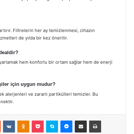
tırır. Filtrelerin her ay temizlenmesi, cihazın
zmetleri de yılda bir kez önerilir.
dealdir?
ayarlamak hem konforlu bir ortam sağlar hem de enerji
şiler için uygun mudur?
 alerjenleri ve zararlı partikülleri temizler. Bu
nektir.
st
Reddit
VKontakte
Odnoklassniki
Pocket
Skype
Messenger
E-Posta ile paylaş
Yazdır