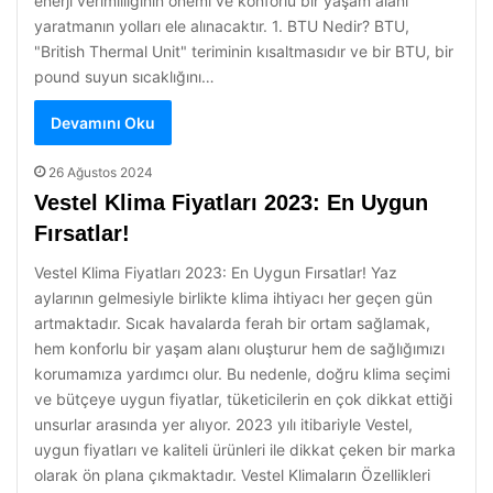
enerji verimliliğinin önemi ve konforlu bir yaşam alanı
yaratmanın yolları ele alınacaktır. 1. BTU Nedir? BTU,
"British Thermal Unit" teriminin kısaltmasıdır ve bir BTU, bir
pound suyun sıcaklığını…
Devamını Oku
26 Ağustos 2024
Vestel Klima Fiyatları 2023: En Uygun
Fırsatlar!
Vestel Klima Fiyatları 2023: En Uygun Fırsatlar! Yaz
aylarının gelmesiyle birlikte klima ihtiyacı her geçen gün
artmaktadır. Sıcak havalarda ferah bir ortam sağlamak,
hem konforlu bir yaşam alanı oluşturur hem de sağlığımızı
korumamıza yardımcı olur. Bu nedenle, doğru klima seçimi
ve bütçeye uygun fiyatlar, tüketicilerin en çok dikkat ettiği
unsurlar arasında yer alıyor. 2023 yılı itibariyle Vestel,
uygun fiyatları ve kaliteli ürünleri ile dikkat çeken bir marka
olarak ön plana çıkmaktadır. Vestel Klimaların Özellikleri