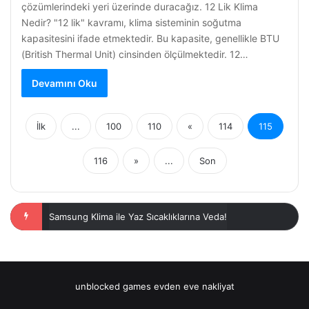
çözümlerindeki yeri üzerinde duracağız. 12 Lik Klima
Nedir? "12 lik" kavramı, klima sisteminin soğutma
kapasitesini ifade etmektedir. Bu kapasite, genellikle BTU
(British Thermal Unit) cinsinden ölçülmektedir. 12…
Devamını Oku
İlk
...
100
110
«
114
115
116
»
...
Son
En İyi Klima Önerileri ile Serin Kalın
unblocked games
evden eve nakliyat