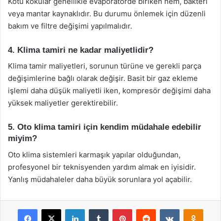
Kötü kokular genellikle evaporatörde biriken nem, bakteri
veya mantar kaynaklıdır. Bu durumu önlemek için düzenli
bakım ve filtre değişimi yapılmalıdır.
4. Klima tamiri ne kadar maliyetlidir?
Klima tamir maliyetleri, sorunun türüne ve gerekli parça
değişimlerine bağlı olarak değişir. Basit bir gaz ekleme
işlemi daha düşük maliyetli iken, kompresör değişimi daha
yüksek maliyetler gerektirebilir.
5. Oto klima tamiri için kendim müdahale edebilir
miyim?
Oto klima sistemleri karmaşık yapılar olduğundan,
profesyonel bir teknisyenden yardım almak en iyisidir.
Yanlış müdahaleler daha büyük sorunlara yol açabilir.
Facebook
X
LinkedIn
Tumblr
Pinterest
Reddit
VKontakte
Odnok