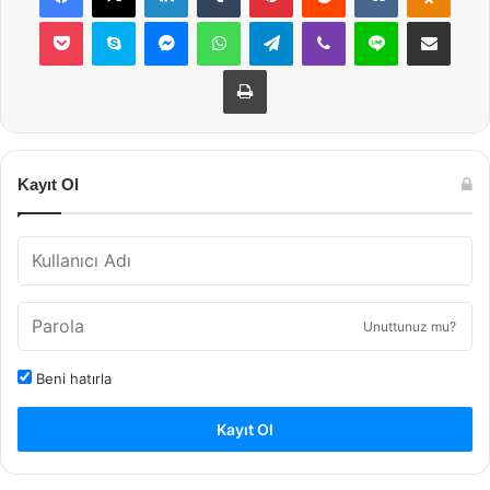
Pocket
Skype
Messenger
WhatsApp
Telegram
Viber
Line
E-Posta ile payla
Yazdır
Kayıt Ol
Unuttunuz mu?
Beni hatırla
Kayıt Ol