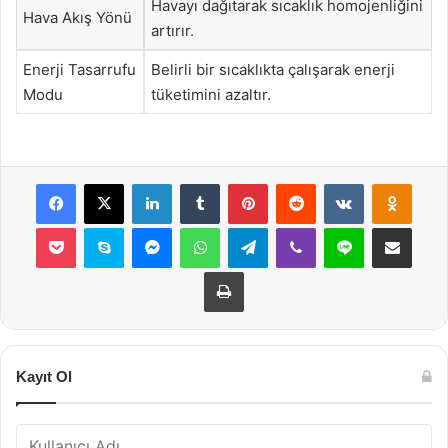
Havayı dağıtarak sıcaklık homojenliğini
Hava Akış Yönü
artırır.
Enerji Tasarrufu
Belirli bir sıcaklıkta çalışarak enerji
Modu
tüketimini azaltır.
Facebook
X
LinkedIn
Tumblr
Pinterest
Reddit
VKontakte
Odnok
Pocket
Skype
Messenger
WhatsApp
Telegram
Viber
Line
E-Posta ile payla
Yazdır
Kayıt Ol