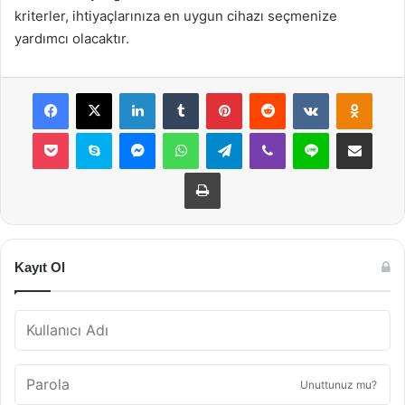
kriterler, ihtiyaçlarınıza en uygun cihazı seçmenize
yardımcı olacaktır.
Facebook
X
LinkedIn
Tumblr
Pinterest
Reddit
VKontakte
Odnok
Pocket
Skype
Messenger
WhatsApp
Telegram
Viber
Line
E-Posta ile payla
Yazdır
Kayıt Ol
Unuttunuz mu?