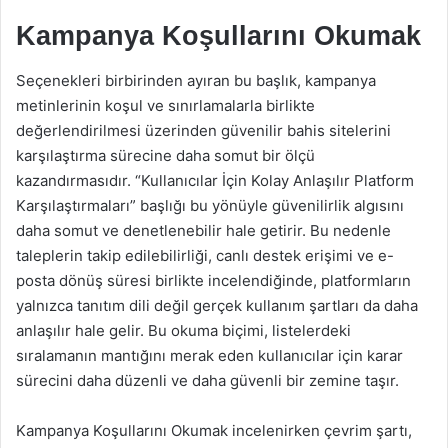
Kampanya Koşullarını Okumak
Seçenekleri birbirinden ayıran bu başlık, kampanya
metinlerinin koşul ve sınırlamalarla birlikte
değerlendirilmesi üzerinden güvenilir bahis sitelerini
karşılaştırma sürecine daha somut bir ölçü
kazandırmasıdır. “Kullanıcılar İçin Kolay Anlaşılır Platform
Karşılaştırmaları” başlığı bu yönüyle güvenilirlik algısını
daha somut ve denetlenebilir hale getirir. Bu nedenle
taleplerin takip edilebilirliği, canlı destek erişimi ve e-
posta dönüş süresi birlikte incelendiğinde, platformların
yalnızca tanıtım dili değil gerçek kullanım şartları da daha
anlaşılır hale gelir. Bu okuma biçimi, listelerdeki
sıralamanın mantığını merak eden kullanıcılar için karar
sürecini daha düzenli ve daha güvenli bir zemine taşır.
Kampanya Koşullarını Okumak incelenirken çevrim şartı,