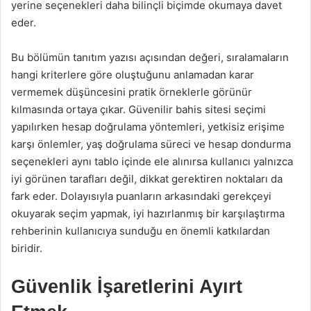
yerine seçenekleri daha bilinçli biçimde okumaya davet
eder.
Bu bölümün tanıtım yazısı açısından değeri, sıralamaların
hangi kriterlere göre oluştuğunu anlamadan karar
vermemek düşüncesini pratik örneklerle görünür
kılmasında ortaya çıkar. Güvenilir bahis sitesi seçimi
yapılırken hesap doğrulama yöntemleri, yetkisiz erişime
karşı önlemler, yaş doğrulama süreci ve hesap dondurma
seçenekleri aynı tablo içinde ele alınırsa kullanıcı yalnızca
iyi görünen tarafları değil, dikkat gerektiren noktaları da
fark eder. Dolayısıyla puanların arkasındaki gerekçeyi
okuyarak seçim yapmak, iyi hazırlanmış bir karşılaştırma
rehberinin kullanıcıya sunduğu en önemli katkılardan
biridir.
Güvenlik İşaretlerini Ayırt