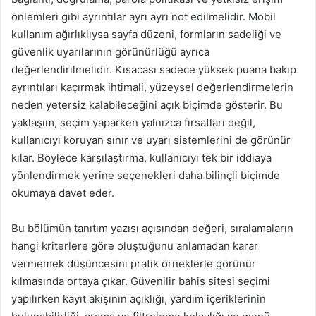
önlemleri gibi ayrıntılar ayrı ayrı not edilmelidir. Mobil
kullanım ağırlıklıysa sayfa düzeni, formların sadeliği ve
güvenlik uyarılarının görünürlüğü ayrıca
değerlendirilmelidir. Kısacası sadece yüksek puana bakıp
ayrıntıları kaçırmak ihtimali, yüzeysel değerlendirmelerin
neden yetersiz kalabileceğini açık biçimde gösterir. Bu
yaklaşım, seçim yaparken yalnızca fırsatları değil,
kullanıcıyı koruyan sınır ve uyarı sistemlerini de görünür
kılar. Böylece karşılaştırma, kullanıcıyı tek bir iddiaya
yönlendirmek yerine seçenekleri daha bilinçli biçimde
okumaya davet eder.
Bu bölümün tanıtım yazısı açısından değeri, sıralamaların
hangi kriterlere göre oluştuğunu anlamadan karar
vermemek düşüncesini pratik örneklerle görünür
kılmasında ortaya çıkar. Güvenilir bahis sitesi seçimi
yapılırken kayıt akışının açıklığı, yardım içeriklerinin