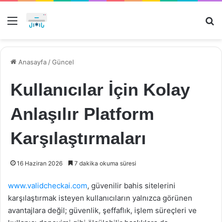
Menü
Ar
Anasayfa
/
Güncel
Kullanıcılar İçin Kolay
Anlaşılır Platform
Karşılaştırmaları
16 Haziran 2026
7 dakika okuma süresi
www.validcheckai.com
, güvenilir bahis sitelerini
karşılaştırmak isteyen kullanıcıların yalnızca görünen
avantajlara değil; güvenlik, şeffaflık, işlem süreçleri ve