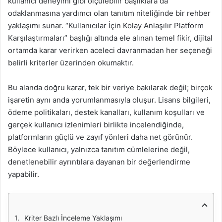
kullanıcı deneyimi gibi ölçülebilir başlıklara da
odaklanmasına yardımcı olan tanıtım niteliğinde bir rehber
yaklaşımı sunar. “Kullanıcılar İçin Kolay Anlaşılır Platform
Karşılaştırmaları” başlığı altında ele alınan temel fikir, dijital
ortamda karar verirken aceleci davranmadan her seçeneği
belirli kriterler üzerinden okumaktır.
Bu alanda doğru karar, tek bir veriye bakılarak değil; birçok
işaretin aynı anda yorumlanmasıyla oluşur. Lisans bilgileri,
ödeme politikaları, destek kanalları, kullanım koşulları ve
gerçek kullanıcı izlenimleri birlikte incelendiğinde,
platformların güçlü ve zayıf yönleri daha net görünür.
Böylece kullanıcı, yalnızca tanıtım cümlelerine değil,
denetlenebilir ayrıntılara dayanan bir değerlendirme
yapabilir.
Kriter Bazlı İnceleme Yaklaşımı