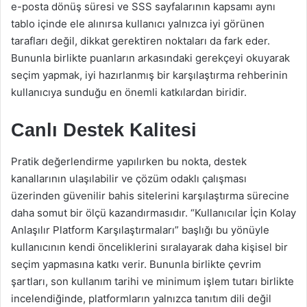
e-posta dönüş süresi ve SSS sayfalarının kapsamı aynı
tablo içinde ele alınırsa kullanıcı yalnızca iyi görünen
tarafları değil, dikkat gerektiren noktaları da fark eder.
Bununla birlikte puanların arkasındaki gerekçeyi okuyarak
seçim yapmak, iyi hazırlanmış bir karşılaştırma rehberinin
kullanıcıya sunduğu en önemli katkılardan biridir.
Canlı Destek Kalitesi
Pratik değerlendirme yapılırken bu nokta, destek
kanallarının ulaşılabilir ve çözüm odaklı çalışması
üzerinden güvenilir bahis sitelerini karşılaştırma sürecine
daha somut bir ölçü kazandırmasıdır. “Kullanıcılar İçin Kolay
Anlaşılır Platform Karşılaştırmaları” başlığı bu yönüyle
kullanıcının kendi önceliklerini sıralayarak daha kişisel bir
seçim yapmasına katkı verir. Bununla birlikte çevrim
şartları, son kullanım tarihi ve minimum işlem tutarı birlikte
incelendiğinde, platformların yalnızca tanıtım dili değil