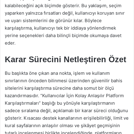
kalabileceğini açık biçimde gösterir. Bu yaklaşım, seçim
yaparken yalnızca fırsatları değil, kullanıcıyı koruyan sınır
ve uyarı sistemlerini de görünür kılar. Böylece
karşılaştırma, kullanıcıyı tek bir iddiaya yönlendirmek
yerine seçenekleri daha bilinçli biçimde okumaya davet
eder.
Karar Sürecini Netleştiren Özet
Bu başlıkta öne çıkan ana nokta, işlem ve kullanım
sınırlarının önceden bilinmesi üzerinden güvenilir bahis
sitelerini karşılaştırma sürecine daha somut bir ölçü
kazandırmasıdır. “Kullanıcılar İçin Kolay Anlaşılır Platform
Karşılaştırmaları” başlığı bu yönüyle karşılaştırmanın
sadece sıralama değil, açıklamalı bir karar süreci olduğunu
gösterir. Kısacası destek kanallarının erişilebilirliği, limit ve
kural sayfalarının anlaşılır olması ve şikâyet geçmişinin
tutarlı incelenmesi birlikte incelendiğinde, platformların