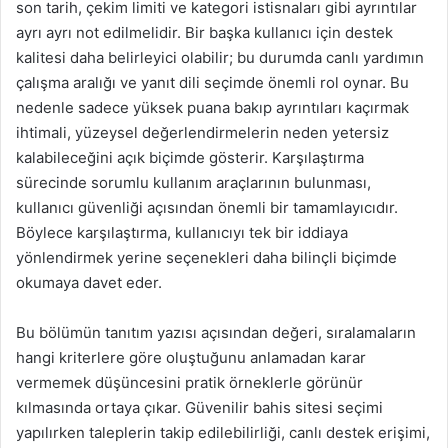
son tarih, çekim limiti ve kategori istisnaları gibi ayrıntılar
ayrı ayrı not edilmelidir. Bir başka kullanıcı için destek
kalitesi daha belirleyici olabilir; bu durumda canlı yardımın
çalışma aralığı ve yanıt dili seçimde önemli rol oynar. Bu
nedenle sadece yüksek puana bakıp ayrıntıları kaçırmak
ihtimali, yüzeysel değerlendirmelerin neden yetersiz
kalabileceğini açık biçimde gösterir. Karşılaştırma
sürecinde sorumlu kullanım araçlarının bulunması,
kullanıcı güvenliği açısından önemli bir tamamlayıcıdır.
Böylece karşılaştırma, kullanıcıyı tek bir iddiaya
yönlendirmek yerine seçenekleri daha bilinçli biçimde
okumaya davet eder.
Bu bölümün tanıtım yazısı açısından değeri, sıralamaların
hangi kriterlere göre oluştuğunu anlamadan karar
vermemek düşüncesini pratik örneklerle görünür
kılmasında ortaya çıkar. Güvenilir bahis sitesi seçimi
yapılırken taleplerin takip edilebilirliği, canlı destek erişimi,