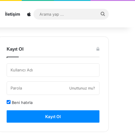
Sitemap
Arama
İletişim
yap
...
Kayıt Ol
Unuttunuz mu?
Beni hatırla
Kayıt Ol