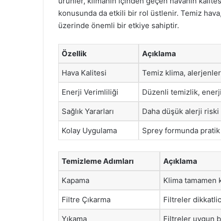
ürünler, klimanın içinden geçen havanın kalites
konusunda da etkili bir rol üstlenir. Temiz hava
üzerinde önemli bir etkiye sahiptir.
Özellik
Açıklama
Hava Kalitesi
Temiz klima, alerjenle
Enerji Verimliliği
Düzenli temizlik, enerj
Sağlık Yararları
Daha düşük alerji riski
Kolay Uygulama
Sprey formunda pratik b
Temizleme Adımları
Açıklama
Kapama
Klima tamamen ka
Filtre Çıkarma
Filtreler dikkatli
Yıkama
Filtreler uygun b