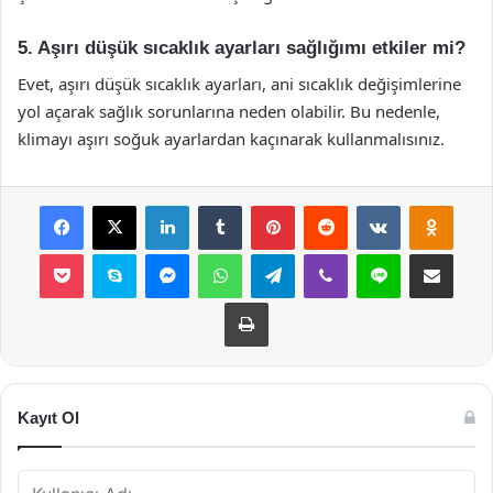
5. Aşırı düşük sıcaklık ayarları sağlığımı etkiler mi?
Evet, aşırı düşük sıcaklık ayarları, ani sıcaklık değişimlerine
yol açarak sağlık sorunlarına neden olabilir. Bu nedenle,
klimayı aşırı soğuk ayarlardan kaçınarak kullanmalısınız.
Facebook
X
LinkedIn
Tumblr
Pinterest
Reddit
VKontakte
Odnok
Pocket
Skype
Messenger
WhatsApp
Telegram
Viber
Line
E-Posta ile payla
Yazdır
Kayıt Ol