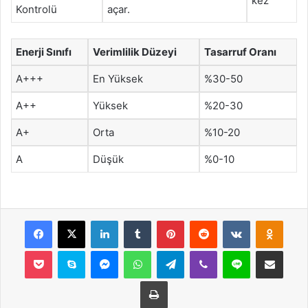
kez
Kontrolü
açar.
Enerji Sınıfı
Verimlilik Düzeyi
Tasarruf Oranı
A+++
En Yüksek
%30-50
A++
Yüksek
%20-30
A+
Orta
%10-20
A
Düşük
%0-10
Facebook
X
LinkedIn
Tumblr
Pinterest
Reddit
VKontakte
Odnok
Pocket
Skype
Messenger
WhatsApp
Telegram
Viber
Line
E-Posta ile payla
Yazdır