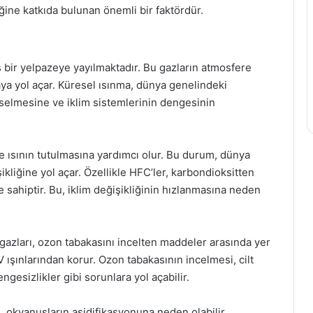
iğine katkıda bulunan önemli bir faktördür.
ş bir yelpazeye yayılmaktadır. Bu gazların atmosfere
maya yol açar. Küresel ısınma, dünya genelindeki
kselmesine ve iklim sistemlerinin dengesinin
e ısının tutulmasına yardımcı olur. Bu durum, dünya
ikliğine yol açar. Özellikle HFC’ler, karbondioksitten
e sahiptir. Bu, iklim değişikliğinin hızlanmasına neden
gazları, ozon tabakasını incelten maddeler arasında yer
 ışınlarından korur. Ozon tabakasının incelmesi, cilt
ngesizlikler gibi sorunlara yol açabilir.
, okyanusların asidifikasyonuna neden olabilir.