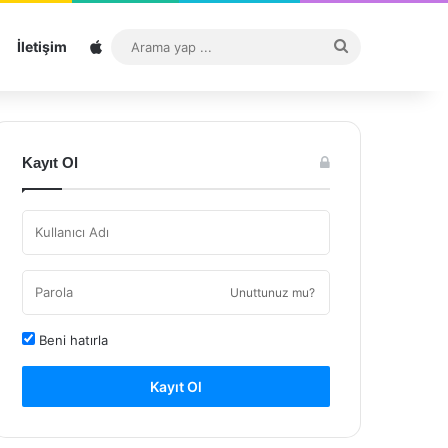
Sitemap
Arama
İletişim
yap
...
Kayıt Ol
Unuttunuz mu?
Beni hatırla
Kayıt Ol