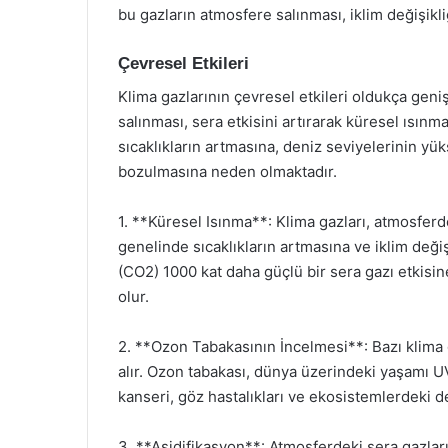
bu gazların atmosfere salınması, iklim değişikl
Çevresel Etkileri
Klima gazlarının çevresel etkileri oldukça geni
salınması, sera etkisini artırarak küresel ısın
sıcaklıkların artmasına, deniz seviyelerinin yü
bozulmasına neden olmaktadır.
1. **Küresel Isınma**: Klima gazları, atmosferd
genelinde sıcaklıkların artmasına ve iklim değiş
(CO2) 1000 kat daha güçlü bir sera gazı etkisin
olur.
2. **Ozon Tabakasının İncelmesi**: Bazı klima 
alır. Ozon tabakası, dünya üzerindeki yaşamı UV
kanseri, göz hastalıkları ve ekosistemlerdeki de
3. **Asidifikasyon**: Atmosferdeki sera gazları