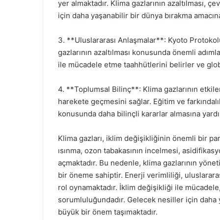
yer almaktadır. Klima gazlarının azaltılması, çe
için daha yaşanabilir bir dünya bırakma amacın
3. **Uluslararası Anlaşmalar**: Kyoto Protokolü
gazlarının azaltılması konusunda önemli adımlar
ile mücadele etme taahhütlerini belirler ve globa
4. **Toplumsal Bilinç**: Klima gazlarının etkil
harekete geçmesini sağlar. Eğitim ve farkındalık
konusunda daha bilinçli kararlar almasına yardım
Klima gazları, iklim değişikliğinin önemli bir pa
ısınma, ozon tabakasının incelmesi, asidifikasyo
açmaktadır. Bu nedenle, klima gazlarının yönetim
bir öneme sahiptir. Enerji verimliliği, uluslarar
rol oynamaktadır. İklim değişikliği ile mücadel
sorumluluğundadır. Gelecek nesiller için daha 
büyük bir önem taşımaktadır.