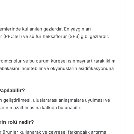
emlerinde kullanılan gazlardır. En yaygınları
 (PFC’ler) ve sülfür heksaflorür (SF6) gibi gazlardır.
rdımcı olur ve bu durum küresel ısınmayı artırarak iklim
tabakasını inceltebilir ve okyanusların asidifikasyonuna
yapılabilir?
rin geliştirilmesi, uluslararası anlaşmalara uyulması ve
arının azaltılmasına katkıda bulunabilir.
rin rolü nedir?
ir ürünler kullanarak ve çevresel farkındalık artırma