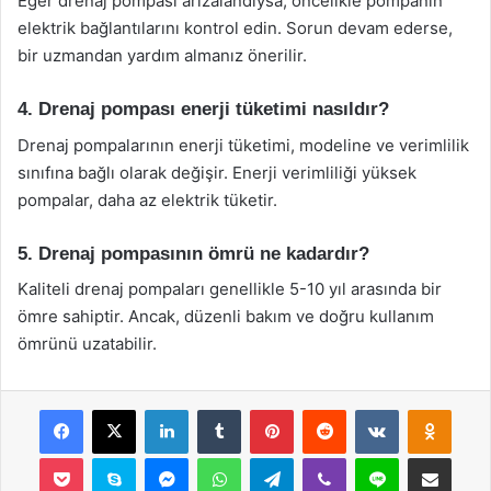
Eğer drenaj pompası arızalandıysa, öncelikle pompanın
elektrik bağlantılarını kontrol edin. Sorun devam ederse,
bir uzmandan yardım almanız önerilir.
4. Drenaj pompası enerji tüketimi nasıldır?
Drenaj pompalarının enerji tüketimi, modeline ve verimlilik
sınıfına bağlı olarak değişir. Enerji verimliliği yüksek
pompalar, daha az elektrik tüketir.
5. Drenaj pompasının ömrü ne kadardır?
Kaliteli drenaj pompaları genellikle 5-10 yıl arasında bir
ömre sahiptir. Ancak, düzenli bakım ve doğru kullanım
ömrünü uzatabilir.
Facebook
X
LinkedIn
Tumblr
Pinterest
Reddit
VKontakte
Odnok
Pocket
Skype
Messenger
WhatsApp
Telegram
Viber
Line
E-Posta ile payla