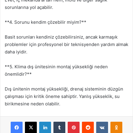
sorunlarına yol açabilir.
**4. Sorunu kendim çözebilir miyim?**
Basit sorunları kendiniz çözebilirsiniz, ancak karmaşık
problemler için profesyonel bir teknisyenden yardım almak
daha iyidir.
**5. Klima dış ünitesinin montaj yüksekliği neden
önemlidir?**
Dış ünitenin montaj yüksekliği, drenaj sisteminin düzgün
çalışması için kritik öneme sahiptir. Yanlış yükseklik, su
birikmesine neden olabilir.
Facebook
X
LinkedIn
Tumblr
Pinterest
Reddit
VKontakte
Odnok