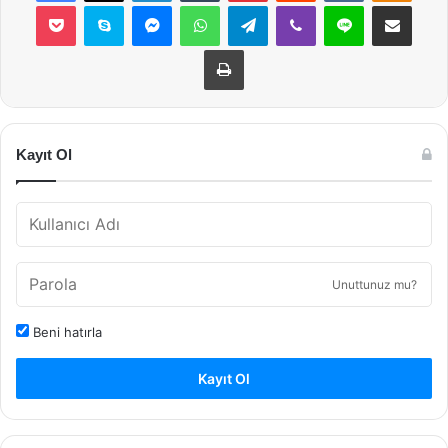
Pocket
Skype
Messenger
WhatsApp
Telegram
Viber
Line
E-Posta ile payla
Yazdır
Kayıt Ol
Unuttunuz mu?
Beni hatırla
Kayıt Ol