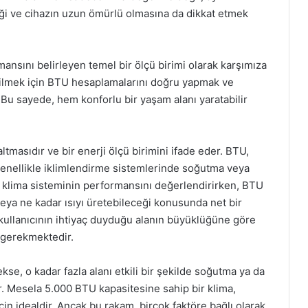
liği ve cihazın uzun ömürlü olmasına da dikkat etmek
ansını belirleyen temel bir ölçü birimi olarak karşımıza
nabilmek için BTU hesaplamalarını doğru yapmak ve
Bu sayede, hem konforlu bir yaşam alanı yaratabilir
ltmasıdır ve bir enerji ölçü birimini ifade eder. BTU,
e genellikle iklimlendirme sistemlerinde soğutma veya
Bir klima sisteminin performansını değerlendirirken, BTU
 veya ne kadar ısıyı üretebileceği konusunda net bir
 kullanıcının ihtiyaç duyduğu alanın büyüklüğüne göre
 gerekmektedir.
se, o kadar fazla alanı etkili bir şekilde soğutma ya da
r. Mesela 5.000 BTU kapasitesine sahip bir klima,
çin idealdir. Ancak bu rakam, birçok faktöre bağlı olarak