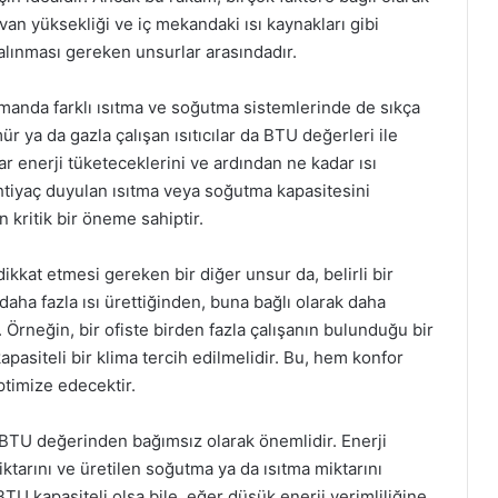
tavan yüksekliği ve iç mekandaki ısı kaynakları gibi
alınması gereken unsurlar arasındadır.
manda farklı ısıtma ve soğutma sistemlerinde de sıkça
ür ya da gazla çalışan ısıtıcılar da BTU değerleri ile
ar enerji tüketeceklerini ve ardından ne kadar ısı
İhtiyaç duyulan ısıtma veya soğutma kapasitesini
n kritik bir öneme sahiptir.
ikkat etmesi gereken bir diğer unsur da, belirli bir
 daha fazla ısı ürettiğinden, buna bağlı olarak daha
 Örneğin, bir ofiste birden fazla çalışanın bulunduğu bir
pasiteli bir klima tercih edilmelidir. Bu, hem konfor
ptimize edecektir.
de BTU değerinden bağımsız olarak önemlidir. Enerji
iktarını ve üretilen soğutma ya da ısıtma miktarını
BTU kapasiteli olsa bile, eğer düşük enerji verimliliğine