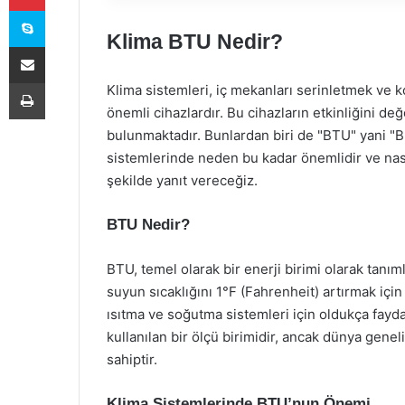
Skype
Klima BTU Nedir?
E-Posta ile paylaş
Yazdır
Klima sistemleri, iç mekanları serinletmek ve k
önemli cihazlardır. Bu cihazların etkinliğini de
bulunmaktadır. Bunlardan biri de "BTU" yani "Br
sistemlerinde neden bu kadar önemlidir ve nası
şekilde yanıt vereceğiz.
BTU Nedir?
BTU, temel olarak bir enerji birimi olarak tanım
suyun sıcaklığını 1°F (Fahrenheit) artırmak için
ısıtma ve soğutma sistemleri için oldukça fayda
kullanılan bir ölçü birimidir, ancak dünya genel
sahiptir.
Klima Sistemlerinde BTU’nun Önemi