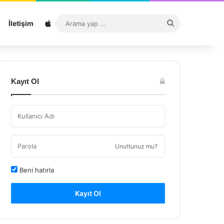
Sitemap
Arama
İletişim
yap
...
Kayıt Ol
Unuttunuz mu?
Beni hatırla
Kayıt Ol