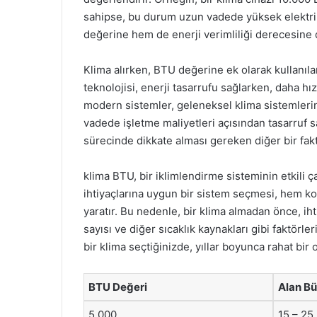
sahipse, bu durum uzun vadede yüksek elektrik
değerine hem de enerji verimliliği derecesine d
Klima alırken, BTU değerine ek olarak kullanıla
teknolojisi, enerji tasarrufu sağlarken, daha hı
modern sistemler, geleneksel klima sistemlerin
vadede işletme maliyetleri açısından tasarruf sağ
sürecinde dikkate alması gereken diğer bir fak
klima BTU, bir iklimlendirme sisteminin etkili ça
ihtiyaçlarına uygun bir sistem seçmesi, hem ko
yaratır. Bu nedenle, bir klima almadan önce, ih
sayısı ve diğer sıcaklık kaynakları gibi faktör
bir klima seçtiğinizde, yıllar boyunca rahat bir 
BTU Değeri
Alan Bü
5.000
15 – 25