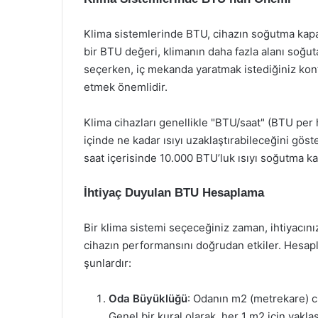
Klima sistemlerinde BTU, cihazın soğutma kapas
bir BTU değeri, klimanın daha fazla alanı soğut
seçerken, iç mekanda yaratmak istediğiniz kon
etmek önemlidir.
Klima cihazları genellikle "BTU/saat" (BTU per h
içinde ne kadar ısıyı uzaklaştırabileceğini göste
saat içerisinde 10.000 BTU’luk ısıyı soğutma ka
İhtiyaç Duyulan BTU Hesaplama
Bir klima sistemi seçeceğiniz zaman, ihtiyacın
cihazın performansını doğrudan etkiler. Hesap
şunlardır:
Oda Büyüklüğü
: Odanın m2 (metrekare) c
Genel bir kural olarak, her 1 m2 için yakl