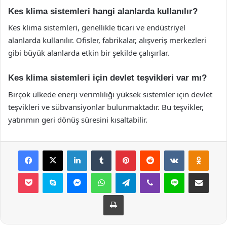
Kes klima sistemleri hangi alanlarda kullanılır?
Kes klima sistemleri, genellikle ticari ve endüstriyel
alanlarda kullanılır. Ofisler, fabrikalar, alışveriş merkezleri
gibi büyük alanlarda etkin bir şekilde çalışırlar.
Kes klima sistemleri için devlet teşvikleri var mı?
Birçok ülkede enerji verimliliği yüksek sistemler için devlet
teşvikleri ve sübvansiyonlar bulunmaktadır. Bu teşvikler,
yatırımın geri dönüş süresini kısaltabilir.
Facebook
X
LinkedIn
Tumblr
Pinterest
Reddit
VKontakte
Odnok
Pocket
Skype
Messenger
WhatsApp
Telegram
Viber
Line
E-Posta ile payla
Yazdır