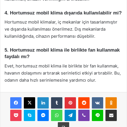
4. Hortumsuz mobil klima dışarıda kullanılabilir mi?
Hortumsuz mobil klimalar, iç mekanlar için tasarlanmıştır
ve dışarıda kullanılması önerilmez. Dış mekanlarda
kullanıldığında, cihazın performansı düşebilir.
5. Hortumsuz mobil klima ile birlikte fan kullanmak
faydalı mı?
Evet, hortumsuz mobil klima ile birlikte bir fan kullanmak,
havanın dolaşımını artırarak serinletici etkiyi artırabilir. Bu,
odanın daha hızlı serinlemesine yardımcı olur.
Facebook
X
LinkedIn
Tumblr
Pinterest
Reddit
VKontakte
Odnok
Pocket
Skype
Messenger
WhatsApp
Telegram
Viber
Line
E-Posta ile payla
Yazdır