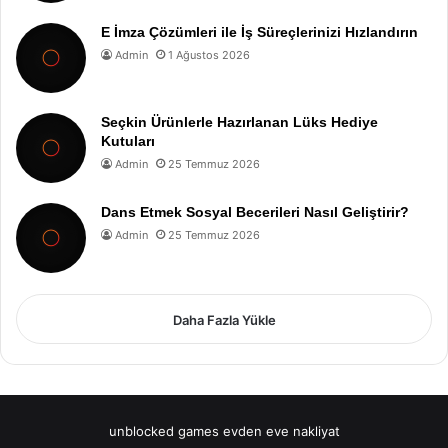
E İmza Çözümleri ile İş Süreçlerinizi Hızlandırın
Admin
1 Ağustos 2026
Seçkin Ürünlerle Hazırlanan Lüks Hediye
Kutuları
Admin
25 Temmuz 2026
Dans Etmek Sosyal Becerileri Nasıl Geliştirir?
Admin
25 Temmuz 2026
Daha Fazla Yükle
unblocked games
evden eve nakliyat