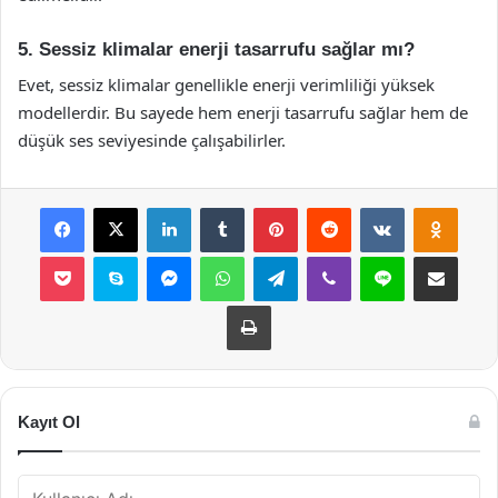
5. Sessiz klimalar enerji tasarrufu sağlar mı?
Evet, sessiz klimalar genellikle enerji verimliliği yüksek
modellerdir. Bu sayede hem enerji tasarrufu sağlar hem de
düşük ses seviyesinde çalışabilirler.
Facebook
X
LinkedIn
Tumblr
Pinterest
Reddit
VKontakte
Odnok
Pocket
Skype
Messenger
WhatsApp
Telegram
Viber
Line
E-Posta ile payla
Yazdır
Kayıt Ol