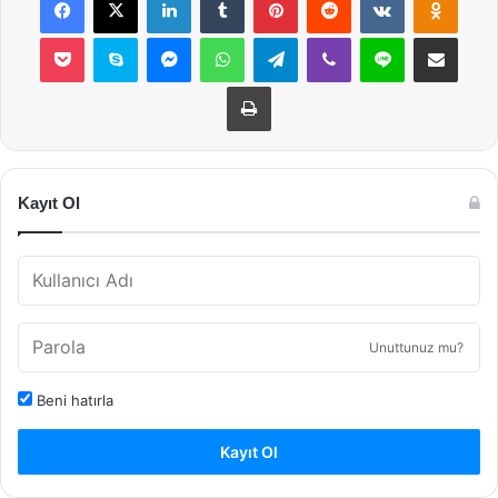
Pocket
Skype
Messenger
WhatsApp
Telegram
Viber
Line
E-Posta ile payla
Yazdır
Kayıt Ol
Unuttunuz mu?
Beni hatırla
Kayıt Ol