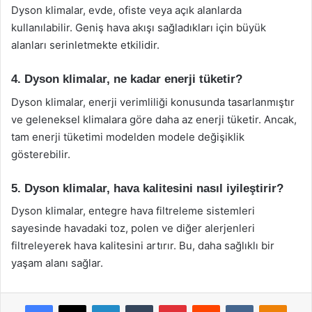
Dyson klimalar, evde, ofiste veya açık alanlarda
kullanılabilir. Geniş hava akışı sağladıkları için büyük
alanları serinletmekte etkilidir.
4. Dyson klimalar, ne kadar enerji tüketir?
Dyson klimalar, enerji verimliliği konusunda tasarlanmıştır
ve geleneksel klimalara göre daha az enerji tüketir. Ancak,
tam enerji tüketimi modelden modele değişiklik
gösterebilir.
5. Dyson klimalar, hava kalitesini nasıl iyileştirir?
Dyson klimalar, entegre hava filtreleme sistemleri
sayesinde havadaki toz, polen ve diğer alerjenleri
filtreleyerek hava kalitesini artırır. Bu, daha sağlıklı bir
yaşam alanı sağlar.
Facebook
X
LinkedIn
Tumblr
Pinterest
Reddit
VKontakte
Odnok