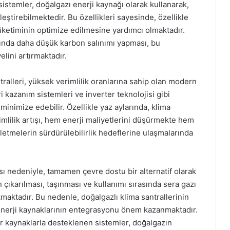
stemler, doğalgazı enerji kaynağı olarak kullanarak,
ştirebilmektedir. Bu özellikleri sayesinde, özellikle
tüketiminin optimize edilmesine yardımcı olmaktadır.
dığında daha düşük karbon salınımı yapması, bu
elini artırmaktadır.
ntralleri, yüksek verimlilik oranlarına sahip olan modern
eri kazanım sistemleri ve inverter teknolojisi gibi
 minimize edebilir. Özellikle yaz aylarında, klima
imlilik artışı, hem enerji maliyetlerini düşürmekte hem
şletmelerin sürdürülebilirlik hedeflerine ulaşmalarında
ası nedeniyle, tamamen çevre dostu bir alternatif olarak
çıkarılması, taşınması ve kullanımı sırasında sera gazı
kmaktadır. Bu nedenle, doğalgazlı klima santrallerinin
r enerji kaynaklarının entegrasyonu önem kazanmaktadır.
lir kaynaklarla desteklenen sistemler, doğalgazın