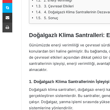
2. Enerji Verimliliği
Skype
3. Çevresel Etkileri
4. Doğalgazlı Klima Santrallerinin Dezavan
E-Posta ile paylaş
5. Sonuç
Yazdır
Doğalgazlı Klima Santralleri: En
Günümüzde enerji verimliliği ve çevresel sürdü
konulardan biri haline gelmiştir. Bu bağlamda, d
de çevresel etkileri açısından dikkat çekici b
santrallerinin işleyişi, enerji verimliliği, avanta
alınacaktır.
1. Doğalgazlı Klima Santrallerinin İşleyişi
Doğalgazlı klima santralleri, doğalgazı enerji 
gerçekleştiren sistemlerdir. Bu santraller, gene
çalışır. Doğalgaz, yanma işlemi sırasında yüksek
sistemlerine yönlendirilir.