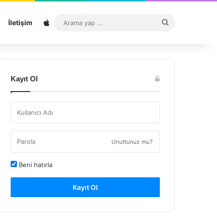
Sitemap
Arama
İletişim
yap
...
Kayıt Ol
Unuttunuz mu?
Beni hatırla
Kayıt Ol