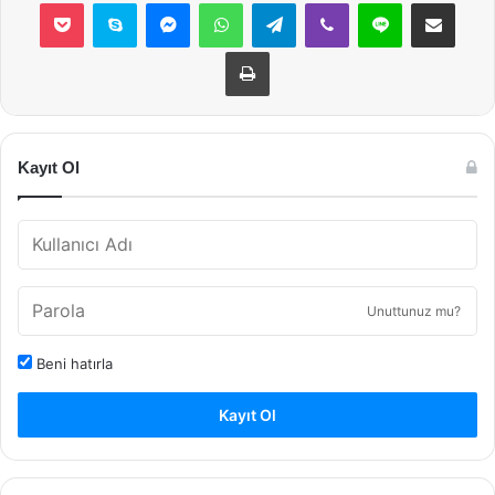
Pocket
Skype
Messenger
WhatsApp
Telegram
Viber
Line
E-Posta ile payla
Yazdır
Kayıt Ol
Unuttunuz mu?
Beni hatırla
Kayıt Ol