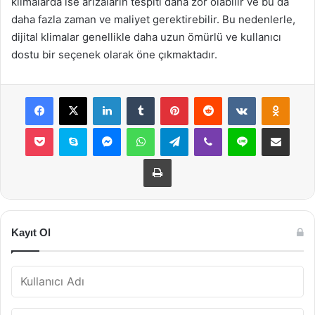
klimalarda ise arızaların tespiti daha zor olabilir ve bu da
daha fazla zaman ve maliyet gerektirebilir. Bu nedenlerle,
dijital klimalar genellikle daha uzun ömürlü ve kullanıcı
dostu bir seçenek olarak öne çıkmaktadır.
Facebook
X
LinkedIn
Tumblr
Pinterest
Reddit
VKontakte
Odnok
Pocket
Skype
Messenger
WhatsApp
Telegram
Viber
Line
E-Posta ile payla
Yazdır
Kayıt Ol