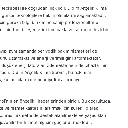
 tecrübesi ile doğrudan ilişkilidir. Didim Arçelik Klima
e güncel teknolojilere hakim olmalarını sağlamaktadır.
in gerekli bilgi birikimine sahip profesyonellerle
erinin tüm bileşenlerini tanımakta ve sorunları hızlı bir
lmayıp, aynı zamanda periyodik bakım hizmetleri de
nü uzatmakta ve enerji verimliliğini artırmaktadır.
 düşük enerji faturaları ödemekte hem de cihazlarının
dır. Didim Arçelik Klima Servisi, bu bakımları
k, kullanıcıların memnuniyetini artırmayı
i’nin en öncelikli hedeflerinden biridir. Bu doğrultuda,
e ve hizmet kalitesini artırmak için sürekli olarak
s sonrası hizmette de destek alabilmekte ve yaşadıkları
güvenilir bir hizmet algısını güçlendirmektedir.