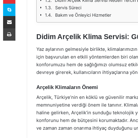
Didim Arçelik Klima Servisi Neden Tercih 
Skype
Servis Süreci
Bakım ve Önleyici Hizmetler
E-Posta ile paylaş
Yazdır
Didim Arçelik Klima Servisi: G
Yaz aylarının gelmesiyle birlikte, klimalarımızı
için başvurulan en etkili yöntemlerden biri ola
konforumuzu hem de sağlığımızı olumsuz etkile
devreye girerek, kullanıcıların ihtiyaçlarına yö
Arçelik Klimaların Önemi
Arçelik, Türkiye’nin en köklü ve güvenilir markal
memnuniyetine verdiği önem ile tanınır. Klimala
haline gelirken, Arçelik’in sunduğu teknolojik ye
konforunu hem de bütçesini korumaktadır. Ancak
ve zaman zaman onarıma ihtiyaç duyduğunu u