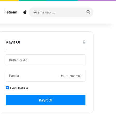
Sitemap
Arama
İletişim
yap
...
Kayıt Ol
Unuttunuz mu?
Beni hatırla
Kayıt Ol