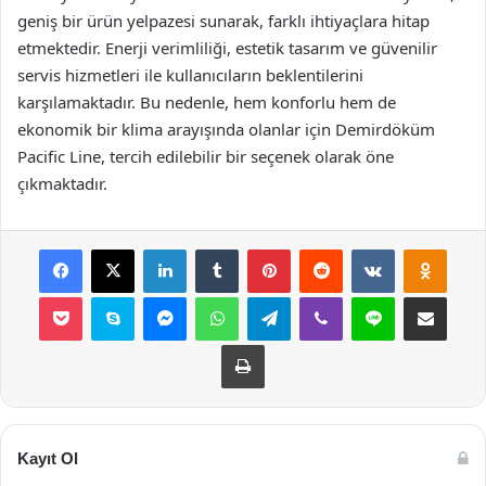
geniş bir ürün yelpazesi sunarak, farklı ihtiyaçlara hitap
etmektedir. Enerji verimliliği, estetik tasarım ve güvenilir
servis hizmetleri ile kullanıcıların beklentilerini
karşılamaktadır. Bu nedenle, hem konforlu hem de
ekonomik bir klima arayışında olanlar için Demirdöküm
Pacific Line, tercih edilebilir bir seçenek olarak öne
çıkmaktadır.
Facebook
X
LinkedIn
Tumblr
Pinterest
Reddit
VKontakte
Odnok
Pocket
Skype
Messenger
WhatsApp
Telegram
Viber
Line
E-Posta ile payla
Yazdır
Kayıt Ol