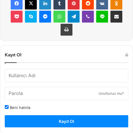
Pocket
Skype
Messenger
WhatsApp
Telegram
Viber
Line
E-Posta ile payla
Yazdır
Kayıt Ol
Unuttunuz mu?
Beni hatırla
Kayıt Ol