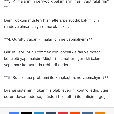
**3. Klimalarımın periyodik bakımlarını nasıl yaptırabilirim?
**
Demirdöküm müşteri hizmetleri, periyodik bakım için
randevu almanıza yardımcı olacaktır.
**4. Gürültü yapan klimalar için ne yapmalıyım?**
Gürültü sorununu çözmek için, öncelikle fan ve motor
kontrolü yapılmalıdır. Müşteri hizmetleri, gerekli bakımı
yapmanız konusunda rehberlik eder.
**5. Su sızıntısı problemi ile karşılaştım, ne yapmalıyım?**
Drenaj sisteminin tıkanmış olabileceğini kontrol edin. Eğer
sorun devam ederse, müşteri hizmetleri ile iletişime geçin.
Facebook
X
LinkedIn
Tumblr
Pinterest
Reddit
VKontakte
Odnok