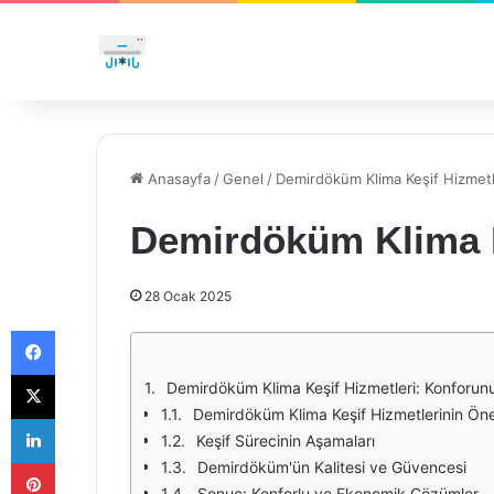
Anasayfa
/
Genel
/
Demirdöküm Klima Keşif Hizmetl
Demirdöküm Klima K
28 Ocak 2025
Facebook
X
Demirdöküm Klima Keşif Hizmetleri: Konforunu
Demirdöküm Klima Keşif Hizmetlerinin Ön
LinkedIn
Keşif Sürecinin Aşamaları
Pinterest
Demirdöküm'ün Kalitesi ve Güvencesi
Sonuç: Konforlu ve Ekonomik Çözümler