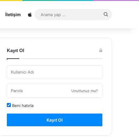
Sitemap
Arama
İletişim
yap
...
Kayıt Ol
Unuttunuz mu?
Beni hatırla
Kayıt Ol