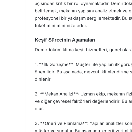
açısından kritik bir rol oynamaktadır. Demirdöküm
belirlemek, mekanın yapısını analiz etmek ve
profesyonel bir yaklaşım sergilemektedir. Bu sü
tüketimini minimize eder.
Keşif Sürecinin Aşamaları
Demirdöküm klima keşif hizmetleri, genel olar
1. **İlk Görüşme**: Müşteri ile yapılan ilk görü
önemlidir. Bu aşamada, mevcut iklimlendirme sist
dinlenir.
2. **Mekan Analizi**: Uzman ekip, mekanın fiziki
ve diğer çevresel faktörleri değerlendirir. Bu 
olur.
3. **Öneri ve Planlama**: Yapılan analizler so
müşteriye sunulur. Bu aşamada, enerji verimlili