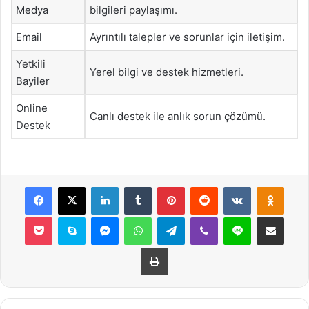
Medya
bilgileri paylaşımı.
Email
Ayrıntılı talepler ve sorunlar için iletişim.
Yetkili
Yerel bilgi ve destek hizmetleri.
Bayiler
Online
Canlı destek ile anlık sorun çözümü.
Destek
Facebook
X
LinkedIn
Tumblr
Pinterest
Reddit
VKontakte
Odnok
Pocket
Skype
Messenger
WhatsApp
Telegram
Viber
Line
E-Posta ile payla
Yazdır