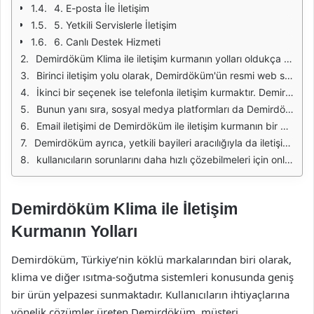
4. E-posta İle İletişim
5. Yetkili Servislerle İletişim
6. Canlı Destek Hizmeti
Demirdöküm Klima ile iletişim kurmanın yolları oldukça çeşitlidir. Müşterilerin ihtiyaçlarına hızlı ve etkin bir şekilde karşılık vermek için farklı iletişim kanalları sunulmaktadır. Bu kanallar sayesinde kullanıcılar, ürünlerle ilgili sorularını sorabilir, teknik destek alabilir veya ürün siparişi verebilirler. Her bir iletişim yolu, farklı bir kitleye hitap etmekte ve müşterilerin beklentilerini karşılamaktadır.
Birinci iletişim yolu olarak, Demirdöküm'ün resmi web sitesi öne çıkmaktadır. Web sitesinde, ürünler hakkında detaylı bilgilere ulaşabilir, sıkça sorulan sorular bölümünden merak ettiğiniz konulara yanıt bulabilirsiniz. Ayrıca, web sitesi üzerinden müşteri hizmetleriyle iletişim kurma imkanı da bulunmaktadır. Bu, kullanıcıların anında bilgi almasını sağlayarak memnuniyeti artırmaktadır.
İkinci bir seçenek ise telefonla iletişim kurmaktır. Demirdöküm, müşteri hizmetleri için belirli bir telefon numarası sunmakta ve bu numara üzerinden destek sağlamaktadır. Telefonla iletişim, acil durumlarda hızlı yanıt almak isteyen kullanıcılar için oldukça faydalıdır. Müşteri temsilcileri, profesyonel bir yaklaşımla sorunları çözmekte ve kullanıcıların ihtiyaçlarını anlamaya çalışmaktadır.
Bunun yanı sıra, sosyal medya platformları da Demirdöküm ile iletişim kurmanın önemli bir yoludur. Şirket, Facebook, Instagram ve Twitter gibi popüler sosyal medya hesapları aracılığıyla takipçileriyle etkileşimde bulunmaktadır. Bu platformlar üzerinden kullanıcılar, ürünlerle ilgili paylaşımlar yapabilir, sorularını iletebilir ve kampanyalardan haberdar olabilirler. Sosyal medya, markanın daha geniş kitlelere ulaşmasına yardımcı olmaktadır.
Email iletişimi de Demirdöküm ile iletişim kurmanın bir diğer yoludur. Müşteriler, belirlenen email adreslerine taleplerini veya sorunlarını iletebilirler. Email yoluyla yapılan iletişim, detaylı bilgi vermek isteyen kullanıcılar için idealdir. Cevapların genellikle kısa sürede gelmesi, kullanıcıların memnuniyetini artırmaktadır.
Demirdöküm ayrıca, yetkili bayileri aracılığıyla da iletişim kanalları sunmaktadır. Kullanıcılar, bulundukları bölgedeki yetkili bayilere giderek ürünler hakkında bilgi alabilir, satın alma işlemlerini gerçekleştirebilir veya teknik destek talep edebilirler. Bu yerel iletişim kanalı, kullanıcıların ürünleri yerinde görerek karar vermelerine olanak tanımaktadır.
kullanıcıların sorunlarını daha hızlı çözebilmeleri için online destek hizmetleri de mevcuttur. Demirdöküm'ün web sitesinde bulunan canlı destek seçeneği, kullanıcıların anlık olarak müşteri temsilcileriyle iletişim kurarak sorunlarını iletebilmelerini sağlamaktadır. Böylece, bekleme süresi minimuma indirilmektedir. Bu çeşitlilik, Demirdöküm'ün müşteri memnuniyetini ön planda tuttuğunu göstermektedir.
Demirdöküm Klima ile İletişim
Kurmanın Yolları
Demirdöküm, Türkiye’nin köklü markalarından biri olarak,
klima ve diğer ısıtma-soğutma sistemleri konusunda geniş
bir ürün yelpazesi sunmaktadır. Kullanıcıların ihtiyaçlarına
yönelik çözümler üreten Demirdöküm, müşteri