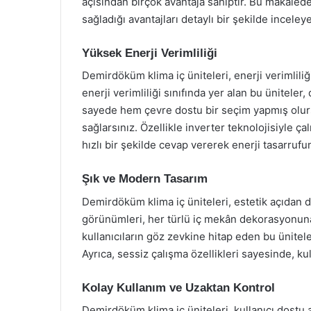
açısından birçok avantaja sahiptir. Bu makalede
sağladığı avantajları detaylı bir şekilde inceley
Yüksek Enerji Verimliliği
Demirdöküm klima iç üniteleri, enerji verimliliğ
enerji verimliliği sınıfında yer alan bu ünitele
sayede hem çevre dostu bir seçim yapmış olurs
sağlarsınız. Özellikle inverter teknolojisiyle ç
hızlı bir şekilde cevap vererek enerji tasarru
Şık ve Modern Tasarım
Demirdöküm klima iç üniteleri, estetik açıdan da 
görünümleri, her türlü iç mekân dekorasyonun
kullanıcıların göz zevkine hitap eden bu ünitele
Ayrıca, sessiz çalışma özellikleri sayesinde, ku
Kolay Kullanım ve Uzaktan Kontrol
Demirdöküm klima iç üniteleri, kullanıcı dostu a