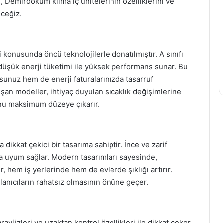
, Demirdöküm klima iç ünitelerinin özelliklerini ve
eceğiz.
i konusunda öncü teknolojilerle donatılmıştır. A sınıfı
r, düşük enerji tüketimi ile yüksek performans sunar. Bu
unuz hem de enerji faturalarınızda tasarruf
alışan modeller, ihtiyaç duyulan sıcaklık değişimlerine
funu maksimum düzeye çıkarır.
dikkat çekici bir tasarıma sahiptir. İnce ve zarif
a uyum sağlar. Modern tasarımları sayesinde,
r, hem iş yerlerinde hem de evlerde şıklığı artırır.
llanıcıların rahatsız olmasının önüne geçer.
rayüzleri ve uzaktan kontrol özellikleri ile dikkat çeker.