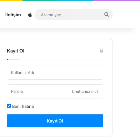
Sitemap
Arama
İletişim
yap
...
Kayıt Ol
Unuttunuz mu?
Beni hatırla
Kayıt Ol