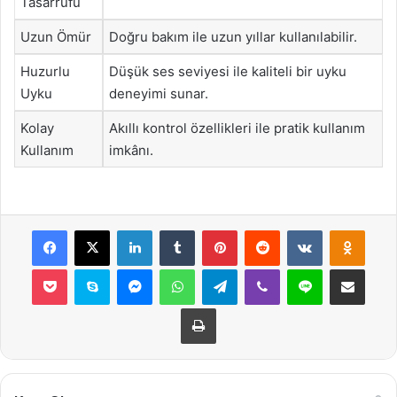
Tasarrufu
Uzun Ömür
Doğru bakım ile uzun yıllar kullanılabilir.
Huzurlu
Düşük ses seviyesi ile kaliteli bir uyku
Uyku
deneyimi sunar.
Kolay
Akıllı kontrol özellikleri ile pratik kullanım
Kullanım
imkânı.
Facebook
X
LinkedIn
Tumblr
Pinterest
Reddit
VKontakte
Odnok
Pocket
Skype
Messenger
WhatsApp
Telegram
Viber
Line
E-Posta ile payla
Yazdır