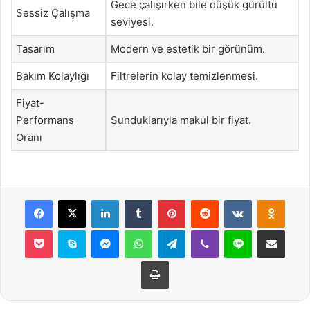
Gece çalışırken bile düşük gürültü
Sessiz Çalışma
seviyesi.
Tasarım
Modern ve estetik bir görünüm.
Bakım Kolaylığı
Filtrelerin kolay temizlenmesi.
Fiyat-
Performans
Sunduklarıyla makul bir fiyat.
Oranı
Facebook
X
LinkedIn
Tumblr
Pinterest
Reddit
VKontakte
Odnok
Pocket
Skype
Messenger
WhatsApp
Telegram
Viber
Line
E-Posta ile payla
Yazdır