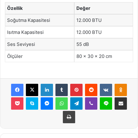
Özellik
Değer
Soğutma Kapasitesi
12.000 BTU
Isıtma Kapasitesi
12.000 BTU
Ses Seviyesi
55 dB
Ölçüler
80 x 30 x 20 cm
Facebook
X
LinkedIn
Tumblr
Pinterest
Reddit
VKontakte
Odnok
Pocket
Skype
Messenger
WhatsApp
Telegram
Viber
Line
E-Posta ile payla
Yazdır