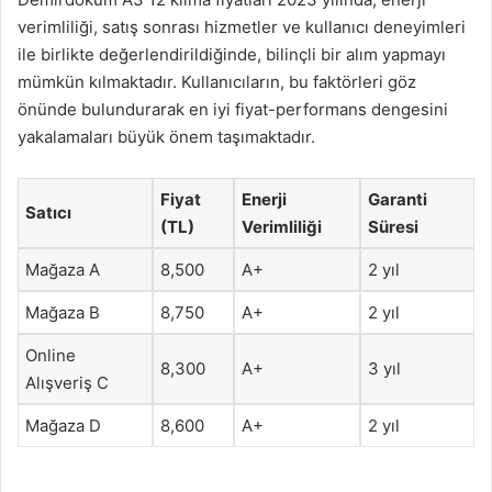
verimliliği, satış sonrası hizmetler ve kullanıcı deneyimleri
ile birlikte değerlendirildiğinde, bilinçli bir alım yapmayı
mümkün kılmaktadır. Kullanıcıların, bu faktörleri göz
önünde bulundurarak en iyi fiyat-performans dengesini
yakalamaları büyük önem taşımaktadır.
Fiyat
Enerji
Garanti
Satıcı
(TL)
Verimliliği
Süresi
Mağaza A
8,500
A+
2 yıl
Mağaza B
8,750
A+
2 yıl
Online
8,300
A+
3 yıl
Alışveriş C
Mağaza D
8,600
A+
2 yıl