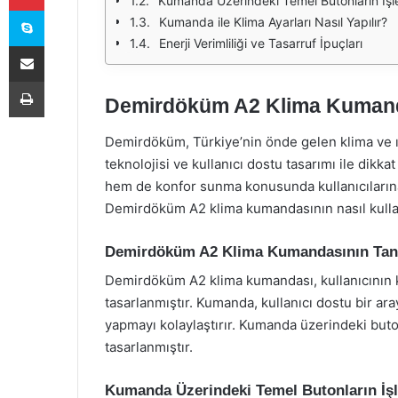
Kumanda Üzerindeki Temel Butonların İşle
Skype
Kumanda ile Klima Ayarları Nasıl Yapılır?
Enerji Verimliliği ve Tasarruf İpuçları
E-Posta ile paylaş
Yazdır
Demirdöküm A2 Klima Kumand
Demirdöküm, Türkiye’nin önde gelen klima ve ısı
teknolojisi ve kullanıcı dostu tasarımı ile dik
hem de konfor sunma konusunda kullanıcılarına
Demirdöküm A2 klima kumandasının nasıl kullanı
Demirdöküm A2 Klima Kumandasının Tan
Demirdöküm A2 klima kumandası, kullanıcının kl
tasarlanmıştır. Kumanda, kullanıcı dostu bir ara
yapmayı kolaylaştırır. Kumanda üzerindeki buton
tasarlanmıştır.
Kumanda Üzerindeki Temel Butonların İşl