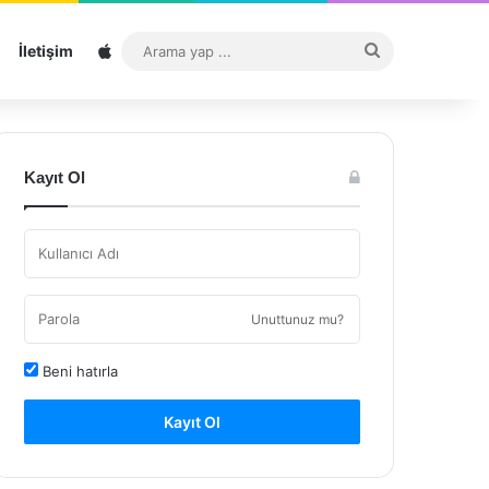
Sitemap
Arama
İletişim
yap
...
Kayıt Ol
Unuttunuz mu?
Beni hatırla
Kayıt Ol