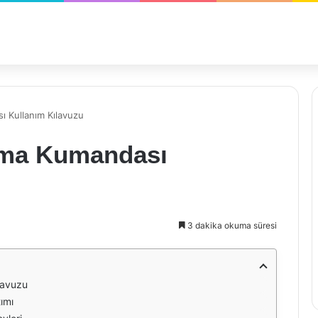
 Kullanım Kılavuzu
ima Kumandası
3 dakika okuma süresi
lavuzu
ımı