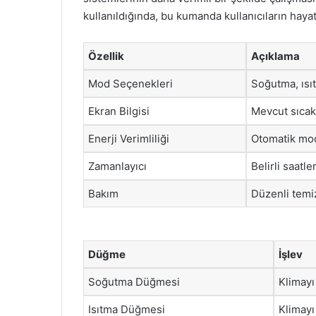
kullanıldığında, bu kumanda kullanıcıların hayat
Özellik
Açıklama
Mod Seçenekleri
Soğutma, ısı
Ekran Bilgisi
Mevcut sıcakl
Enerji Verimliliği
Otomatik mod
Zamanlayıcı
Belirli saat
Bakım
Düzenli temiz
Düğme
İşlev
Soğutma Düğmesi
Klimayı
Isıtma Düğmesi
Klimayı