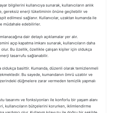
r bilgilerini kullanıcıya sunarak, kullanıcıların anlık
e, gereksiz enerji tüketiminin önüne geçilebilir ve
it edilmesi sağlanır. Kullanıcılar, uzaktan kumanda ile
nde müdahale edebilirler.
lanacağına dair detaylı açıklamalar yer alır.
stemini açıp kapatma imkanı sunarak, kullanıcıların daha
lur. Bu özellik, özellikle çalışan kişiler için oldukça
erji tasarrufu sağlanabilir.
oldukça basittir. Kumanda, düzenli olarak temizlenmeli
gerekmektedir. Bu sayede, kumandanın ömrü uzatılır ve
n üzerindeki düğmelere zarar vermeden temizlik yapmalı
 tasarımı ve fonksiyonları ile konforlu bir yaşam alanı
ri, kullanıcıların bütçelerini korurken, iklimlendirme
na yardımcı olur. Kullanım kılavuzu ile doğru bir şekilde