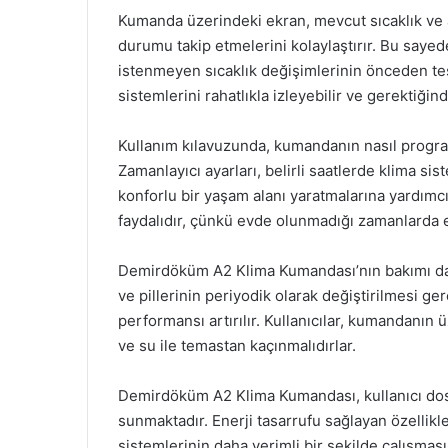
Kumanda üzerindeki ekran, mevcut sıcaklık ve aya
durumu takip etmelerini kolaylaştırır. Bu sayed
istenmeyen sıcaklık değişimlerinin önceden tesp
sistemlerini rahatlıkla izleyebilir ve gerektiği
Kullanım kılavuzunda, kumandanın nasıl program
Zamanlayıcı ayarları, belirli saatlerde klima si
konforlu bir yaşam alanı yaratmalarına yardımcı o
faydalıdır, çünkü evde olunmadığı zamanlarda en
Demirdöküm A2 Klima Kumandası’nın bakımı da 
ve pillerinin periyodik olarak değiştirilmesi 
performansı artırılır. Kullanıcılar, kumandanı
ve su ile temastan kaçınmalıdırlar.
Demirdöküm A2 Klima Kumandası, kullanıcı dostu
sunmaktadır. Enerji tasarrufu sağlayan özellikle
sistemlerinin daha verimli bir şekilde çalışması