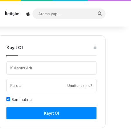
Sitemap
Arama
İletişim
yap
...
Kayıt Ol
Unuttunuz mu?
Beni hatırla
Kayıt Ol