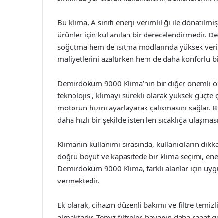
Bu klima, A sınıfı enerji verimliliği ile donatılmı
ürünler için kullanılan bir derecelendirmedir. 
soğutma hem de ısıtma modlarında yüksek veriml
maliyetlerini azaltırken hem de daha konforlu bir
Demirdöküm 9000 Klima’nın bir diğer önemli özell
teknolojisi, klimayı sürekli olarak yüksek güçte 
motorun hızını ayarlayarak çalışmasını sağlar. B
daha hızlı bir şekilde istenilen sıcaklığa ulaşması
Klimanın kullanımı sırasında, kullanıcıların dik
doğru boyut ve kapasitede bir klima seçimi, enerj
Demirdöküm 9000 Klima, farklı alanlar için uygu
vermektedir.
Ek olarak, cihazın düzenli bakımı ve filtre temizli
almaktadır. Temiz filtreler, havanın daha rahat g