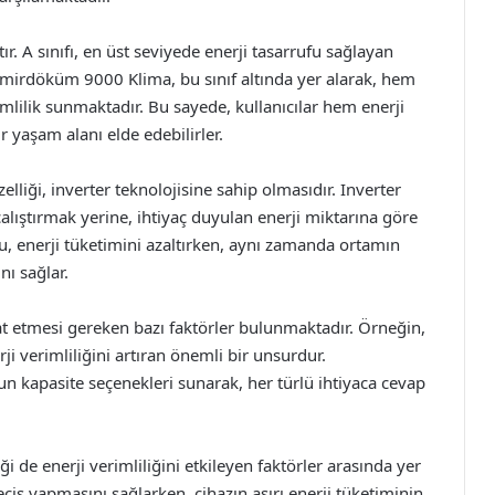
ştır. A sınıfı, en üst seviyede enerji tasarrufu sağlayan
Demirdöküm 9000 Klima, bu sınıf altında yer alarak, hem
ilik sunmaktadır. Bu sayede, kullanıcılar hem enerji
 yaşam alanı elde edebilirler.
iği, inverter teknolojisine sahip olmasıdır. Inverter
çalıştırmak yerine, ihtiyaç duyulan enerji miktarına göre
u, enerji tüketimini azaltırken, aynı zamanda ortamın
nı sağlar.
kat etmesi gereken bazı faktörler bulunmaktadır. Örneğin,
i verimliliğini artıran önemli bir unsurdur.
n kapasite seçenekleri sunarak, her türlü ihtiyaca cevap
ği de enerji verimliliğini etkileyen faktörler arasında yer
eçiş yapmasını sağlarken, cihazın aşırı enerji tüketiminin