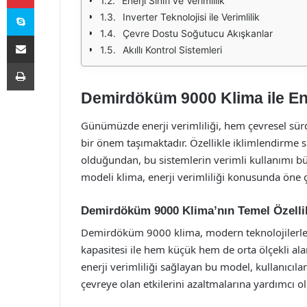
Enerji Sınıfı ve Verimlilik
Skype
Inverter Teknolojisi ile Verimlilik
Çevre Dostu Soğutucu Akışkanlar
E-Posta ile paylaş
Akıllı Kontrol Sistemleri
Yazdır
Demirdöküm 9000 Klima ile Ener
Günümüzde enerji verimliliği, hem çevresel sür
bir önem taşımaktadır. Özellikle iklimlendirme s
olduğundan, bu sistemlerin verimli kullanımı b
modeli klima, enerji verimliliği konusunda öne çı
Demirdöküm 9000 Klima’nın Temel Özellik
Demirdöküm 9000 klima, modern teknolojilerle
kapasitesi ile hem küçük hem de orta ölçekli alan
enerji verimliliği sağlayan bu model, kullanıcı
çevreye olan etkilerini azaltmalarına yardımcı o