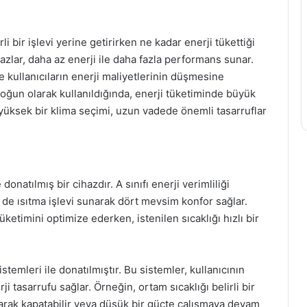
rli bir işlevi yerine getirirken ne kadar enerji tükettiği
cihazlar, daha az enerji ile daha fazla performans sunar.
 kullanıcıların enerji maliyetlerinin düşmesine
 yoğun olarak kullanıldığında, enerji tüketiminde büyük
i yüksek bir klima seçimi, uzun vadede önemli tasarruflar
natılmış bir cihazdır. A sınıfı enerji verimliliği
de ısıtma işlevi sunarak dört mevsim konfor sağlar.
tüketimini optimize ederken, istenilen sıcaklığı hızlı bir
istemleri ile donatılmıştır. Bu sistemler, kullanıcının
ji tasarrufu sağlar. Örneğin, ortam sıcaklığı belirli bir
larak kapatabilir veya düşük bir güçte çalışmaya devam