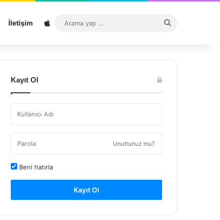
Sitemap
Arama
İletişim
yap
...
Kayıt Ol
Unuttunuz mu?
Beni hatırla
Kayıt Ol