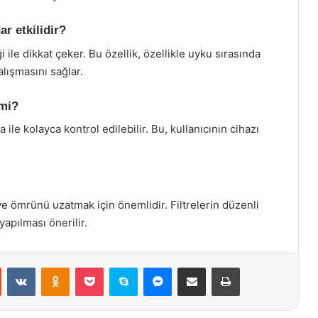
ar etkilidir?
 ile dikkat çeker. Bu özellik, özellikle uyku sırasında
lışmasını sağlar.
 mi?
le kolayca kontrol edilebilir. Bu, kullanıcının cihazı
 ve ömrünü uzatmak için önemlidir. Filtrelerin düzenli
yapılması önerilir.
st
Reddit
VKontakte
Odnoklassniki
Pocket
Skype
Messenger
E-Posta ile paylaş
Yazdır