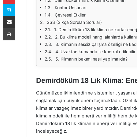
Demirdöküm 18 Lik Klima Özellikleri
Skype
Konfor Unsurları
Çevresel Etkiler
E-Posta ile paylaş
SSS (Sıkça Sorulan Sorular)
Yazdır
1. Demirdöküm 18 lik klima ne kadar enerji
2. Bu klima modeli hangi alanlarda kullanıl
3. Klimanın sessiz çalışma özelliği ne kada
4. Uzaktan kumanda ile kontrol edilebilir
5. Klimanın bakımı nasıl yapılmalıdır?
Demirdöküm 18 Lik Klima: Enerj
Günümüzde iklimlendirme sistemleri, yaşam alan
sağlamak için büyük önem taşımaktadır. Özellikl
klimalar vazgeçilmez birer yardımcıdır. Demirdö
klima modeli ile hem enerji verimliliği hem d
Demirdöküm 18 lik klimanın enerji verimliliği ve
inceleyeceğiz.