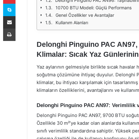
Delonghi Pinguino PAC AN96: Taşınabilirli
Skype
10700 BTU Modeli: Güçlü Performans
Genel Özellikler ve Avantajlar
E-Posta ile paylaş
Kullanım Alanları
Yazdır
Delonghi Pinguino PAC AN97, 
Klimalar: Sıcak Yaz Günlerinin 
Yaz aylarının gelmesiyle birlikte sıcak havalar 
soğutma çözümüne ihtiyaç duyulur. Delonghi 
klimalar, bu ihtiyacı karşılamak için tasarlanmı
klimaların özelliklerini, avantajlarını ve kullanı
Delonghi Pinguino PAC AN97: Verimlilik 
Delonghi Pinguino PAC AN97, 9700 BTU soğutma k
Özellikle 30 m²’ye kadar olan alanlarda kullan
sınıfı verimlilik standardına sahiptir. Yüksek 
çalışma özelliği ile de kullanıcı konforunu ön pl