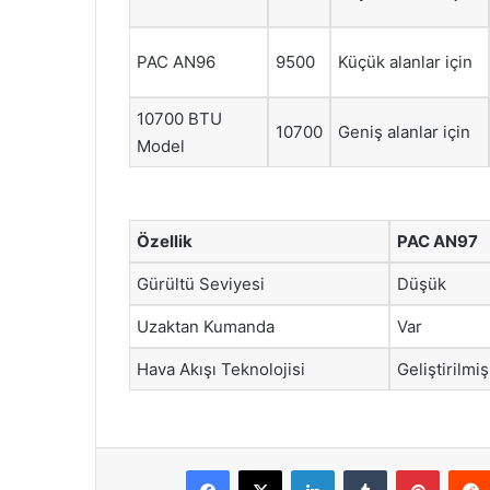
PAC AN96
9500
Küçük alanlar için
10700 BTU
10700
Geniş alanlar için
Model
Özellik
PAC AN97
Gürültü Seviyesi
Düşük
Uzaktan Kumanda
Var
Hava Akışı Teknolojisi
Geliştirilmiş
Facebook
X
LinkedIn
Tumblr
Pintere