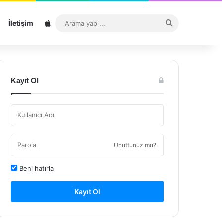
Sitemap
Arama
İletişim
yap
...
Kayıt Ol
Unuttunuz mu?
Beni hatırla
Kayıt Ol