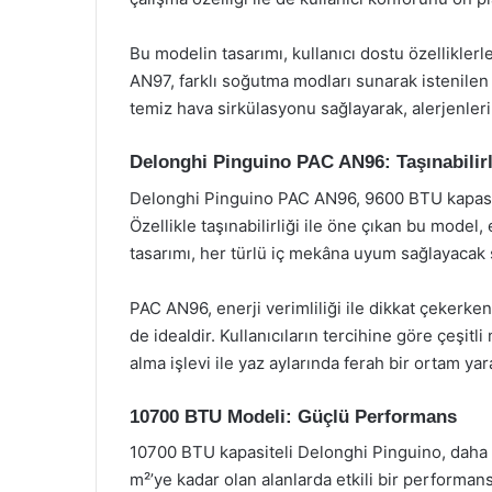
Bu modelin tasarımı, kullanıcı dostu özellikler
AN97, farklı soğutma modları sunarak istenilen i
temiz hava sirkülasyonu sağlayarak, alerjenlerin
Delonghi Pinguino PAC AN96: Taşınabilirli
Delonghi Pinguino PAC AN96, 9600 BTU kapasite
Özellikle taşınabilirliği ile öne çıkan bu model
tasarımı, her türlü iç mekâna uyum sağlayacak ş
PAC AN96, enerji verimliliği ile dikkat çekerken
de idealdir. Kullanıcıların tercihine göre çeş
alma işlevi ile yaz aylarında ferah bir ortam yara
10700 BTU Modeli: Güçlü Performans
10700 BTU kapasiteli Delonghi Pinguino, daha g
m²’ye kadar olan alanlarda etkili bir performans