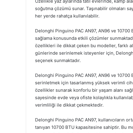
Özellikle yaz aylarında tatil evlerinde, kamp al
soğutma çözümü sunar. Taşınabilir olmaları saye
her yerde rahatça kullanılabilir.
Delonghi Pinguino PAC AN97, AN96 ve 10700 BTU
sağlama konusunda etkili çözümler sunmaktadır. E
özellikleri ile dikkat çeken bu modeller, farklı 
günlerinde serinlemek isteyenler için, Delongh
seçenek sunmaktadır.
Delonghi Pinguino PAC AN97, AN96 ve 10700 BTU 
serinletmek için tasarlanmış yüksek verimli cihaz
özellikler sunarak konforlu bir yaşam alanı sağla
sayesinde evde veya ofiste kolaylıkla kullanılabi
verimliliği ile dikkat çekmektedir.
Delonghi Pinguino PAC AN97, kullanıcıların orta
tanıyan 10700 BTU kapasitesine sahiptir. Bu mod