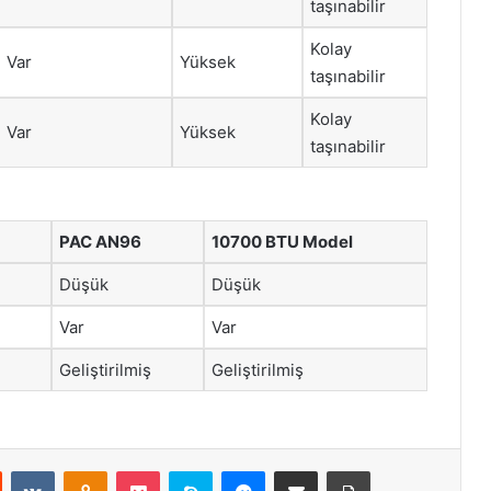
taşınabilir
Kolay
Var
Yüksek
taşınabilir
Kolay
Var
Yüksek
taşınabilir
PAC AN96
10700 BTU Model
Düşük
Düşük
Var
Var
Geliştirilmiş
Geliştirilmiş
st
Reddit
VKontakte
Odnoklassniki
Pocket
Skype
Messenger
E-Posta ile paylaş
Yazdır