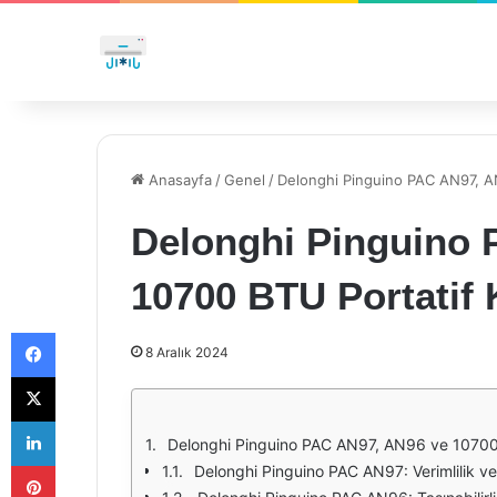
Anasayfa
/
Genel
/
Delonghi Pinguino PAC AN97, AN
Delonghi Pinguino 
10700 BTU Portatif 
Facebook
8 Aralık 2024
X
LinkedIn
Delonghi Pinguino PAC AN97, AN96 ve 10700 BT
Pinterest
Delonghi Pinguino PAC AN97: Verimlilik ve