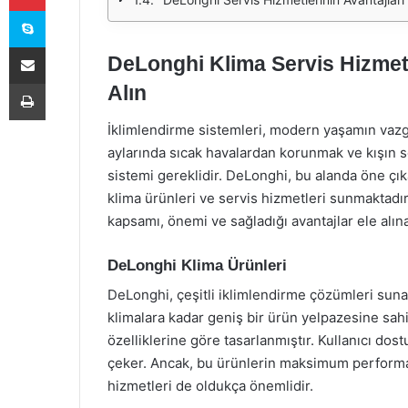
Skype
E-Posta ile paylaş
DeLonghi Klima Servis Hizmet
Yazdır
Alın
İklimlendirme sistemleri, modern yaşamın vazgeç
aylarında sıcak havalardan korunmak ve kışın so
sistemi gereklidir. DeLonghi, bu alanda öne çıka
klima ürünleri ve servis hizmetleri sunmaktadı
kapsamı, önemi ve sağladığı avantajlar ele alına
DeLonghi Klima Ürünleri
DeLonghi, çeşitli iklimlendirme çözümleri sunan
klimalara kadar geniş bir ürün yelpazesine sahipt
özelliklerine göre tasarlanmıştır. Kullanıcı dostu
çeker. Ancak, bu ürünlerin maksimum performan
hizmetleri de oldukça önemlidir.