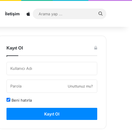
Sitemap
Arama
İletişim
yap
...
Kayıt Ol
Unuttunuz mu?
Beni hatırla
Kayıt Ol