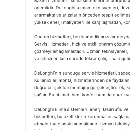
Bakım hizmetleri, klima sistemlerinin ömrünü u
önemlidir. DeLonghi uzman teknisyenleri, düzen
artırmakta ve arızaların önceden tespit edilmesi
yüksek enerji maliyetleri ile karşılaşmadan, kon
Onarım hizmetleri, beklenmedik arızalar meyd
Servis Hizmetleri, hızlı ve etkili onarım çözüml
çözmeyi amaçlamaktadır. Uzman teknisyenler, ar
ve cihazı en kısa sürede tekrar çalışır hale getir
DeLonghi’nin sunduğu servis hizmetleri, sadece k
Kullanıcılar, montaj hizmetlerinden de faydalana
doğru bir şekilde montajını gerçekleştirerek, kul
sağlar. Bu hizmet, hem konfor hem de enerji ve
DeLonghi klima sistemleri, enerji tasarruflu ve 
hizmetleri, bu özelliklerin korunmasını sağlamak
etmelerine olanak tanımaktadır. Uzman teknisyen