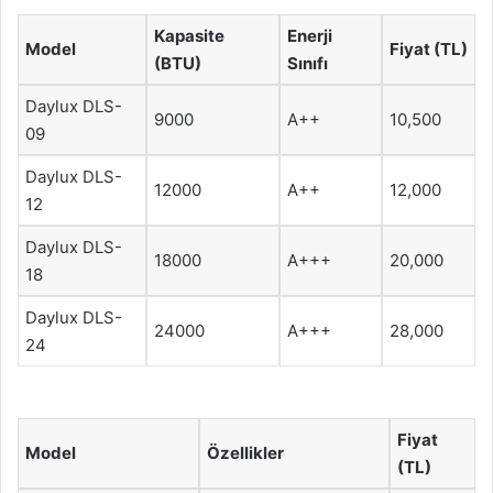
Kapasite
Enerji
Model
Fiyat (TL)
(BTU)
Sınıfı
Daylux DLS-
9000
A++
10,500
09
Daylux DLS-
12000
A++
12,000
12
Daylux DLS-
18000
A+++
20,000
18
Daylux DLS-
24000
A+++
28,000
24
Fiyat
Model
Özellikler
(TL)