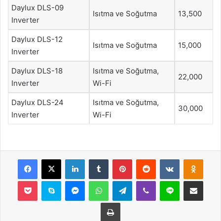
Daylux DLS-09
Isıtma ve Soğutma
13,500
Inverter
Daylux DLS-12
Isıtma ve Soğutma
15,000
Inverter
Daylux DLS-18
Isıtma ve Soğutma,
22,000
Inverter
Wi-Fi
Daylux DLS-24
Isıtma ve Soğutma,
30,000
Inverter
Wi-Fi
Facebook
X
LinkedIn
Tumblr
Pinterest
Reddit
VKontakte
Odnok
Pocket
Skype
Messenger
WhatsApp
Telegram
Viber
Line
E-Posta ile payla
Yazdır