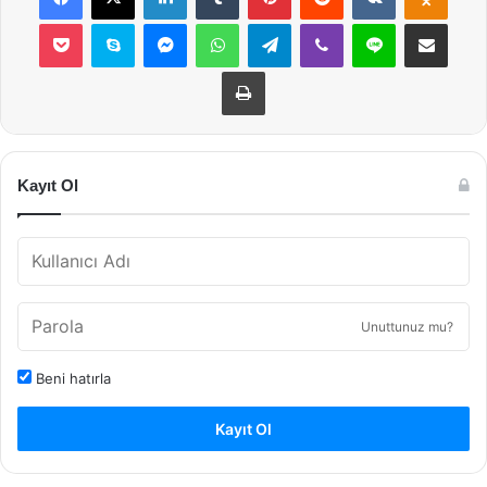
Pocket
Skype
Messenger
WhatsApp
Telegram
Viber
Line
E-Posta ile payla
Yazdır
Kayıt Ol
Unuttunuz mu?
Beni hatırla
Kayıt Ol