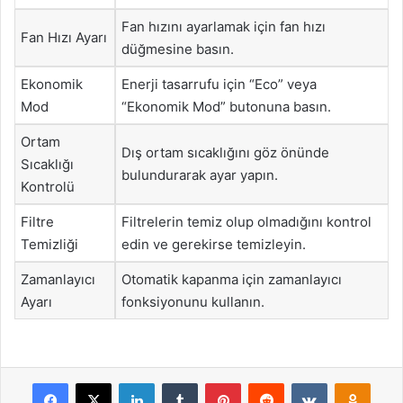
Fan hızını ayarlamak için fan hızı
Fan Hızı Ayarı
düğmesine basın.
Ekonomik
Enerji tasarrufu için “Eco” veya
Mod
“Ekonomik Mod” butonuna basın.
Ortam
Dış ortam sıcaklığını göz önünde
Sıcaklığı
bulundurarak ayar yapın.
Kontrolü
Filtre
Filtrelerin temiz olup olmadığını kontrol
Temizliği
edin ve gerekirse temizleyin.
Zamanlayıcı
Otomatik kapanma için zamanlayıcı
Ayarı
fonksiyonunu kullanın.
Facebook
X
LinkedIn
Tumblr
Pinterest
Reddit
VKontakte
Odnok