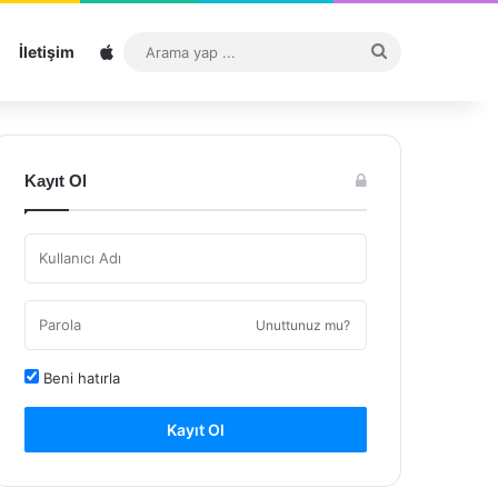
Sitemap
Arama
İletişim
yap
...
Kayıt Ol
Unuttunuz mu?
Beni hatırla
Kayıt Ol