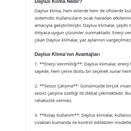
Daylux Klima Nedir?
Daylux klima, hem evlerde hem de ofislerde kull
sistemidir. Kullanıcıların sıcak havadan etkile
amacıyla geliştirilmiştir. Daylux klimalar, çeşit
ihtiyaca uygun çözümler sunmaktadır. Enerji veriml
çıkan Daylux klimalar, yaz aylarının vazgeçilmez 
Daylux Klima’nın Avantajları
1. **Enerji Verimliliği**: Daylux klimalar, enerji
sayede, hem çevre dostu bir seçenek sunar hem d
2. **Sessiz Çalışma**: Günümüzde birçok insan,
sessiz çalışma özelliği ile dikkat çekmektedir.
rahatsızlık vermez.
3. **Kolay Kullanım**: Daylux klimalar, kullanıcı
Uzaktan kumanda ile kontrol edilebilen modeller, 