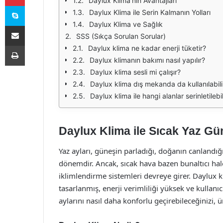
Daylux Klima’nın Avantajları
Skype
Daylux Klima ile Serin Kalmanın Yolları
Daylux Klima ve Sağlık
E-Posta ile paylaş
SSS (Sıkça Sorulan Sorular)
Yazdır
Daylux klima ne kadar enerji tüketir?
Daylux klimanın bakımı nasıl yapılır?
Daylux klima sesli mi çalışır?
Daylux klima dış mekanda da kullanılabili
Daylux klima ile hangi alanlar serinletilebil
Daylux Klima ile Sıcak Yaz Gün
Yaz ayları, güneşin parladığı, doğanın canlandığı
dönemdir. Ancak, sıcak hava bazen bunaltıcı hal
iklimlendirme sistemleri devreye girer. Daylux k
tasarlanmış, enerji verimliliği yüksek ve kullan
aylarını nasıl daha konforlu geçirebileceğinizi, ü