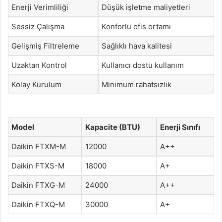
Enerji Verimliliği
Düşük işletme maliyetleri
Sessiz Çalışma
Konforlu ofis ortamı
Gelişmiş Filtreleme
Sağlıklı hava kalitesi
Uzaktan Kontrol
Kullanıcı dostu kullanım
Kolay Kurulum
Minimum rahatsızlık
Model
Kapacite (BTU)
Enerji Sınıfı
Daikin FTXM-M
12000
A++
Daikin FTXS-M
18000
A+
Daikin FTXG-M
24000
A++
Daikin FTXQ-M
30000
A+