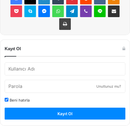
Pocket
Skype
Messenger
WhatsApp
Telegram
Viber
Line
E-Posta ile payla
Yazdır
Kayıt Ol
Unuttunuz mu?
Beni hatırla
Kayıt Ol