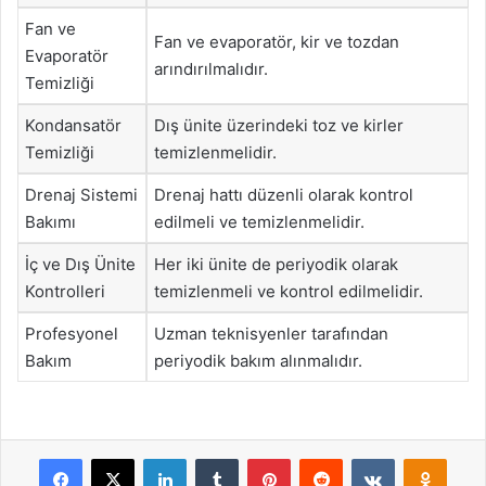
Fan ve
Fan ve evaporatör, kir ve tozdan
Evaporatör
arındırılmalıdır.
Temizliği
Kondansatör
Dış ünite üzerindeki toz ve kirler
Temizliği
temizlenmelidir.
Drenaj Sistemi
Drenaj hattı düzenli olarak kontrol
Bakımı
edilmeli ve temizlenmelidir.
İç ve Dış Ünite
Her iki ünite de periyodik olarak
Kontrolleri
temizlenmeli ve kontrol edilmelidir.
Profesyonel
Uzman teknisyenler tarafından
Bakım
periyodik bakım alınmalıdır.
Facebook
X
LinkedIn
Tumblr
Pinterest
Reddit
VKontakte
Odnok