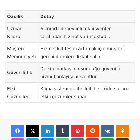
Özellik
Detay
Uzman
Alanında deneyimli teknisyenler
Kadro
tarafından hizmet verilmektedir.
Müşteri
Hizmet kalitesini artırmak için müşteri
Memnuniyeti
geri bildirimleri dikkate alınır.
Daikin markasının sunduğu güvenilir
Güvenilirlik
hizmet anlayışı mevcuttur.
Etkili
Klima sistemleri ile ilgili her türlü soruna
Çözümler
etkili çözümler sunar.
Facebook
X
LinkedIn
Tumblr
Pinterest
Reddit
VKontakte
Odnok
Pocket
Skype
Messenger
WhatsApp
Telegram
Viber
Line
E-Posta ile payla