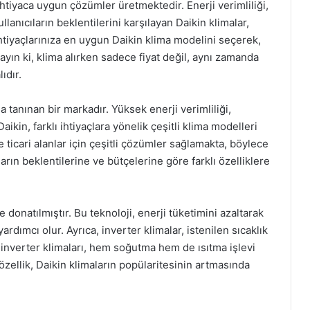
ihtiyaca uygun çözümler üretmektedir. Enerji verimliliği,
lanıcıların beklentilerini karşılayan Daikin klimalar,
. İhtiyaçlarınıza en uygun Daikin klima modelini seçerek,
ayın ki, klima alırken sadece fiyat değil, aynı zamanda
ıdır.
tanınan bir markadır. Yüksek enerji verimliliği,
 Daikin, farklı ihtiyaçlara yönelik çeşitli klima modelleri
ticari alanlar için çeşitli çözümler sağlamakta, böylece
ların beklentilerine ve bütçelerine göre farklı özelliklere
le donatılmıştır. Bu teknoloji, enerji tüketimini azaltarak
ardımcı olur. Ayrıca, inverter klimalar, istenilen sıcaklık
n inverter klimaları, hem soğutma hem de ısıtma işlevi
zellik, Daikin klimaların popülaritesinin artmasında