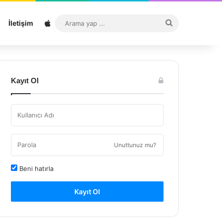
Sitemap
Arama
İletişim
yap
...
Kayıt Ol
Unuttunuz mu?
Beni hatırla
Kayıt Ol