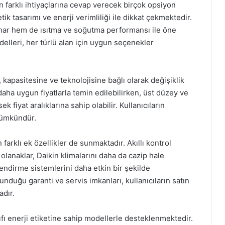
n farklı ihtiyaçlarına cevap verecek birçok opsiyon
ik tasarımı ve enerji verimliliği ile dikkat çekmektedir.
ar hem de ısıtma ve soğutma performansı ile öne
odelleri, her türlü alan için uygun seçenekler
e, kapasitesine ve teknolojisine bağlı olarak değişiklik
aha uygun fiyatlarla temin edilebilirken, üst düzey ve
 fiyat aralıklarına sahip olabilir. Kullanıcıların
mümkündür.
n farklı ek özellikler de sunmaktadır. Akıllı kontrol
 olanaklar, Daikin klimalarını daha da cazip hale
mlendirme sistemlerini daha etkin bir şekilde
unduğu garanti ve servis imkanları, kullanıcıların satın
adır.
ınıfı enerji etiketine sahip modellerle desteklenmektedir.