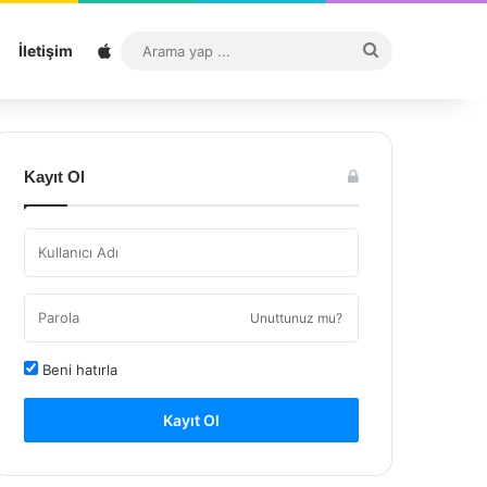
Sitemap
Arama
İletişim
yap
...
Kayıt Ol
Unuttunuz mu?
Beni hatırla
Kayıt Ol