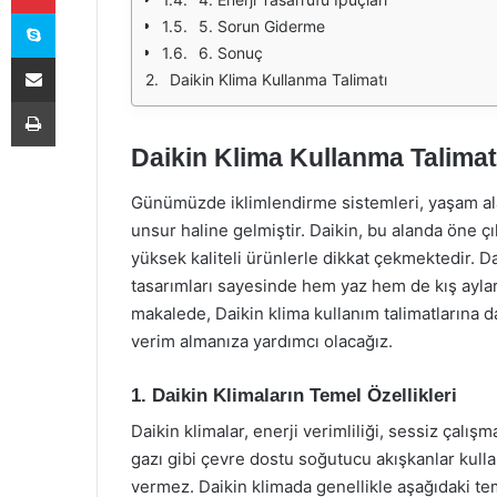
Skype
5. Sorun Giderme
6. Sonuç
E-Posta ile paylaş
Daikin Klima Kullanma Talimatı
Yazdır
Daikin Klima Kullanma Talimat
Günümüzde iklimlendirme sistemleri, yaşam ala
unsur haline gelmiştir. Daikin, bu alanda öne ç
yüksek kaliteli ürünlerle dikkat çekmektedir. Dai
tasarımları sayesinde hem yaz hem de kış aylar
makalede, Daikin klima kullanım talimatlarına d
verim almanıza yardımcı olacağız.
1. Daikin Klimaların Temel Özellikleri
Daikin klimalar, enerji verimliliği, sessiz çalış
gazı gibi çevre dostu soğutucu akışkanlar kull
vermez. Daikin klimada genellikle aşağıdaki tem