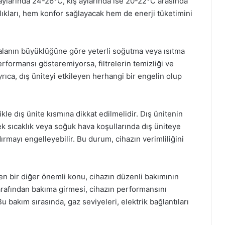
 aylarında 24-26°C, kış aylarında ise 20-22°C arasında
ralıkları, hem konfor sağlayacak hem de enerji tüketimini
ı alanın büyüklüğüne göre yeterli soğutma veya ısıtma
erformansı gösteremiyorsa, filtrelerin temizliği ve
rıca, dış üniteyi etkileyen herhangi bir engelin olup
kle dış ünite kısmına dikkat edilmelidir. Dış ünitenin
ek sıcaklık veya soğuk hava koşullarında dış üniteye
rmayı engelleyebilir. Bu durum, cihazın verimliliğini
en bir diğer önemli konu, cihazın düzenli bakımının
 tarafından bakıma girmesi, cihazın performansını
u bakım sırasında, gaz seviyeleri, elektrik bağlantıları