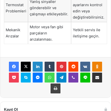
Yanlış sinyaller
Termostat
ayarlarını kontrol
gönderebilir ve
Problemleri
edin veya
çalışmayı etkileyebilir.
değiştirebilirsiniz.
Motor veya fan gibi
Mekanik
Yetkili servis ile
parçaların
Arızalar
iletişime geçin.
arızalanması.
Facebook
X
LinkedIn
Tumblr
Pinterest
Reddit
VKontakte
Odnok
Pocket
Skype
Messenger
WhatsApp
Telegram
Viber
Line
E-Posta ile payla
Yazdır
Kayıt Ol