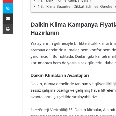
Daikin Klima Kampanyaları
Skype
Klima Seçerken Dikkat Edilmesi Gerekenl
E-Posta ile paylaş
Daikin Klima Kampanya Fiyatla
Yazdır
Hazırlanın
Yaz aylarının gelmesiyle birlikte sıcaklıklar art
aramayı gerektirir. Klimalar, hem konfor hem de 
yardımcıdır. Bu noktada, Daikin gibi kaliteli m
korumanıza hem de yazın sıcak günlerini daha r
Daikin Klimaların Avantajları
Daikin, dünya genelinde tanınan ve güvenilirliği 
sessiz çalışma özelliği ve gelişmiş hava filtrelem
avantajlarını şu şekilde sıralayabiliriz:
1. **Enerji Verimliliği**: Daikin klimalar, A sınıf