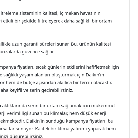
filtreleme sisteminin kalitesi, iç mekan havasının
ri etkili bir şekilde filtreleyerek daha sağlıklı bir ortam
likle uzun garanti süreleri sunar. Bu, ürünün kalitesi
 arızalarda güvence sağlar.
panya fiyatları, sıcak günlerin etkilerini hafifletmek için
 ve sağlıklı yaşam alanları oluşturmak için Daikin’in
hem de bütçe açısından akıllıca bir tercih olacaktır.
ha keyifli ve serin geçirebilirsiniz.
 sıcaklıklarında serin bir ortam sağlamak için mükemmel
rji verimliliği sunan bu klimalar, hem düşük enerji
ekmektedir. Daikin’in sunduğu kampanya fiyatları, bu
ırsatlar sunuyor. Kaliteli bir klima yatırımı yaparak hem
nizi düşürebilirsiniz.