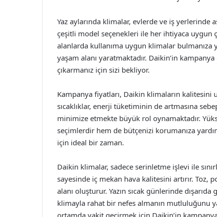
Yaz aylarında klimalar, evlerde ve iş yerlerinde as
çeşitli model seçenekleri ile her ihtiyaca uygun
alanlarda kullanıma uygun klimalar bulmanıza yar
yaşam alanı yaratmaktadır. Daikin’in kampanya 
çıkarmanız için sizi bekliyor.
Kampanya fiyatları, Daikin klimaların kalitesini u
sıcaklıklar, enerji tüketiminin de artmasına seb
minimize etmekte büyük rol oynamaktadır. Yükse
seçimlerdir hem de bütçenizi korumanıza yardımc
için ideal bir zaman.
Daikin klimalar, sadece serinletme işlevi ile sın
sayesinde iç mekan hava kalitesini artırır. Toz, po
alanı oluşturur. Yazın sıcak günlerinde dışarıda
klimayla rahat bir nefes almanın mutluluğunu yaş
ortamda vakit geçirmek için Daikin’in kampanya f