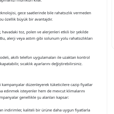
yapmanızı mümkün kılar.
eknolojisi, gece saatlerinde bile rahatsızlık vermeden
bu özellik büyük bir avantajdır.
havadaki toz, polen ve alerjenleri etkili bir şekilde
 Bu, alerji veya astım gibi solunum yolu rahatsızlıkları
eli, akıllı telefon uygulamaları ile uzaktan kontrol
apatabilir, sıcaklık ayarlarını değiştirebilirsiniz.
tli kampanyalar düzenleyerek tüketicilere cazip fiyatlar
ma edinmek isteyenler hem de mevcut klimalarını
Kampanyalar genellikle şu alanları kapsar:
an indirimler, kaliteli bir ürüne daha uygun fiyatlarla