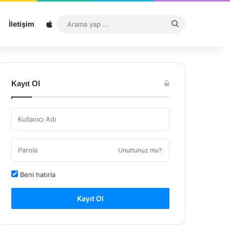
Sitemap
Arama
İletişim
yap
...
Kayıt Ol
Unuttunuz mu?
Beni hatırla
Kayıt Ol