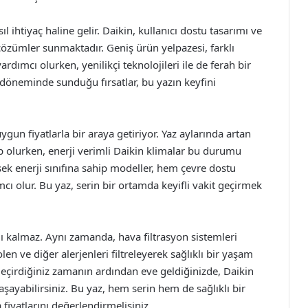
ıl ihtiyaç haline gelir. Daikin, kullanıcı dostu tasarımı ve
 çözümler sunmaktadır. Geniş ürün yelpazesi, farklı
dımcı olurken, yenilikçi teknolojileri ile de ferah bir
döneminde sunduğu fırsatlar, bu yazın keyfini
ygun fiyatlarla bir araya getiriyor. Yaz aylarında artan
ep olurken, enerji verimli Daikin klimalar bu durumu
k enerji sınıfına sahip modeller, hem çevre dostu
ı olur. Bu yaz, serin bir ortamda keyifli vakit geçirmek
ırlı kalmaz. Aynı zamanda, hava filtrasyon sistemleri
len ve diğer alerjenleri filtreleyerek sağlıklı bir yaşam
 geçirdiğiniz zamanın ardından eve geldiğinizde, Daikin
ayabilirsiniz. Bu yaz, hem serin hem de sağlıklı bir
iyatlarını değerlendirmelisiniz.