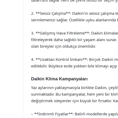
tasarrufu sağlar hem de çevre dostu bir seçim 
2. **Sessiz Çalışma**: Daikin’in sessiz çalışma t
serinlemenizi sağlar. Özellikle uyku alanlarında 
3. **Gelişmiş Hava Filtreleme**: Daikin klimalar, 
filtreleyerek daha sağlıklı bir yaşam alanı sunar.
olan bireyler için oldukça önemlidir.
4. **Uzaktan Kontrol İmkanı**: Birçok Daikin mod
edilebilir. Böylece evde yokken bile klimayı açıp k
Daikin Klima Kampanyaları
Yaz aylarının yaklaşmasıyla birlikte Daikin, çeşi
sunmaktadır. Bu kampanyalar, hem yeni bir kli
değiştirmek isteyenler için büyük bir fırsattır. 
– **İndirimli Fiyatlar**: Belirli modellerde yapıl