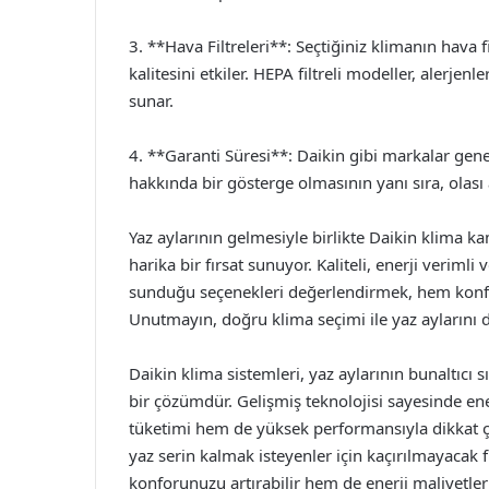
3. **Hava Filtreleri**: Seçtiğiniz klimanın hava 
kalitesini etkiler. HEPA filtreli modeller, alerjenle
sunar.
4. **Garanti Süresi**: Daikin gibi markalar genel
hakkında bir gösterge olmasının yanı sıra, olası
Yaz aylarının gelmesiyle birlikte Daikin klima kam
harika bir fırsat sunuyor. Kaliteli, enerji verimli
sunduğu seçenekleri değerlendirmek, hem konfor 
Unutmayın, doğru klima seçimi ile yaz aylarını da
Daikin klima sistemleri, yaz aylarının bunaltıcı
bir çözümdür. Gelişmiş teknolojisi sayesinde ene
tüketimi hem de yüksek performansıyla dikkat ç
yaz serin kalmak isteyenler için kaçırılmayacak f
konforunuzu artırabilir hem de enerji maliyetleri