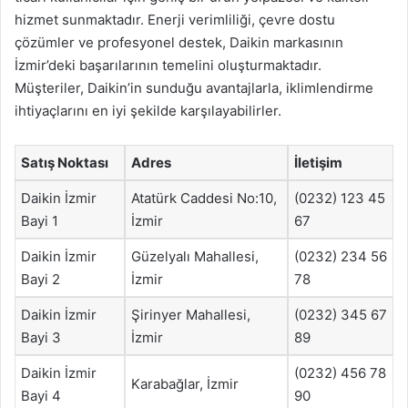
hizmet sunmaktadır. Enerji verimliliği, çevre dostu
çözümler ve profesyonel destek, Daikin markasının
İzmir’deki başarılarının temelini oluşturmaktadır.
Müşteriler, Daikin’in sunduğu avantajlarla, iklimlendirme
ihtiyaçlarını en iyi şekilde karşılayabilirler.
Satış Noktası
Adres
İletişim
Daikin İzmir
Atatürk Caddesi No:10,
(0232) 123 45
Bayi 1
İzmir
67
Daikin İzmir
Güzelyalı Mahallesi,
(0232) 234 56
Bayi 2
İzmir
78
Daikin İzmir
Şirinyer Mahallesi,
(0232) 345 67
Bayi 3
İzmir
89
Daikin İzmir
(0232) 456 78
Karabağlar, İzmir
Bayi 4
90