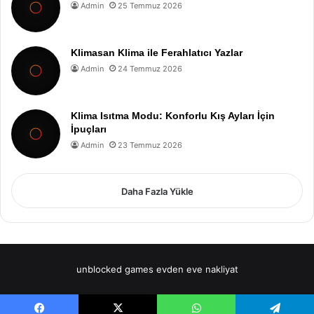
Admin
25 Temmuz 2026
Klimasan Klima ile Ferahlatıcı Yazlar
Admin
24 Temmuz 2026
Klima Isıtma Modu: Konforlu Kış Ayları İçin
İpuçları
Admin
23 Temmuz 2026
Daha Fazla Yükle
unblocked games
evden eve nakliyat