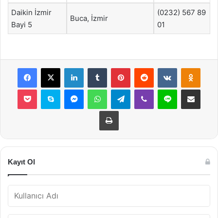
Daikin İzmir
(0232) 567 89
Buca, İzmir
Bayi 5
01
Facebook
X
LinkedIn
Tumblr
Pinterest
Reddit
VKontakte
Odnok
Pocket
Skype
Messenger
WhatsApp
Telegram
Viber
Line
E-Posta ile payla
Yazdır
Kayıt Ol