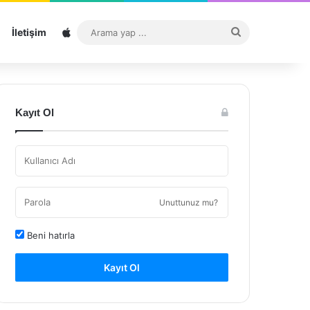
Sitemap
Arama
İletişim
yap
...
Kayıt Ol
Unuttunuz mu?
Beni hatırla
Kayıt Ol