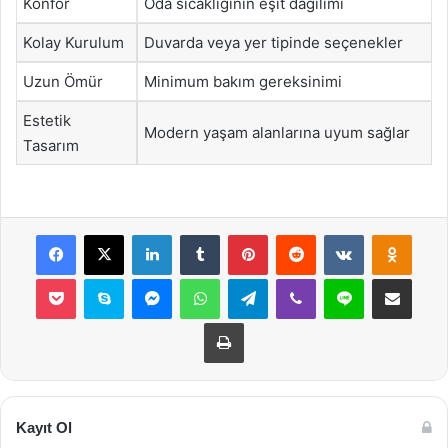
Konfor
Oda sıcaklığının eşit dağılımı
Kolay Kurulum
Duvarda veya yer tipinde seçenekler
Uzun Ömür
Minimum bakım gereksinimi
Estetik
Modern yaşam alanlarına uyum sağlar
Tasarım
Facebook
X
LinkedIn
Tumblr
Pinterest
Reddit
VKontakte
Odnok
Pocket
Skype
Messenger
WhatsApp
Telegram
Viber
Line
E-Posta ile payla
Yazdır
Kayıt Ol