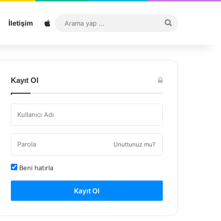
Sitemap
Arama
İletişim
yap
...
Kayıt Ol
Unuttunuz mu?
Beni hatırla
Kayıt Ol