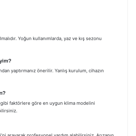
ılmalıdır. Yoğun kullanımlarda, yaz ve kış sezonu
iyim?
dan yaptırmanız önerilir. Yanlış kurulum, cihazın
.
un?
 gibi faktörlere göre en uygun klima modelini
lirsiniz.
ni arayarak profesyonel yardım alabilirsiniz. Arızanın