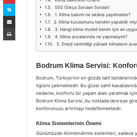
Skype
SSS (Sıkça Sorulan Sorular)
1. Klima bakımı ne sıklıkla yapılmalıdır?
E-Posta ile paylaş
2. Klima kurulumunu kendim yapabilir miy
Yazdır
3. Hangi klima modeli benim için en uygu
4. Klima arızalarında ne yapmalıyım?
5. Enerji verimliliği yüksek klimaların avan
Bodrum Klima Servisi: Konfor
Bodrum, Türkiye’nin en gözde tatil beldelerinde
ilgisini çekmektedir. Bu güzel sahil kasabasında,
nedenle, konforlu bir yaşam alanı yaratmak için
Bodrum Klima Servisi, bu noktada devreye gire
konforunuzu artırmayı hedeflemektedir.
Klima Sistemlerinin Önemi
Günümüzde iklimlendirme sistemleri, sadece ya